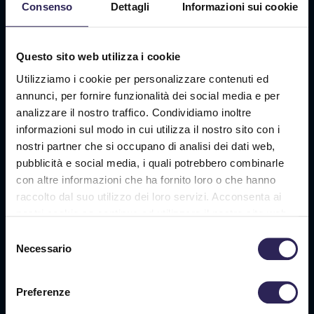
Consenso
Dettagli
Informazioni sui cookie
Questo sito web utilizza i cookie
Utilizziamo i cookie per personalizzare contenuti ed
Comune
*
annunci, per fornire funzionalità dei social media e per
analizzare il nostro traffico. Condividiamo inoltre
informazioni sul modo in cui utilizza il nostro sito con i
nostri partner che si occupano di analisi dei dati web,
pubblicità e social media, i quali potrebbero combinarle
CODICE PROMOZIONE
con altre informazioni che ha fornito loro o che hanno
raccolto dal suo utilizzo dei loro servizi. Acconsenta ai
nostri cookie se continua ad utilizzare il nostro sito web.
Selezione
Necessario
del
consenso
Richiesta
*
Preferenze