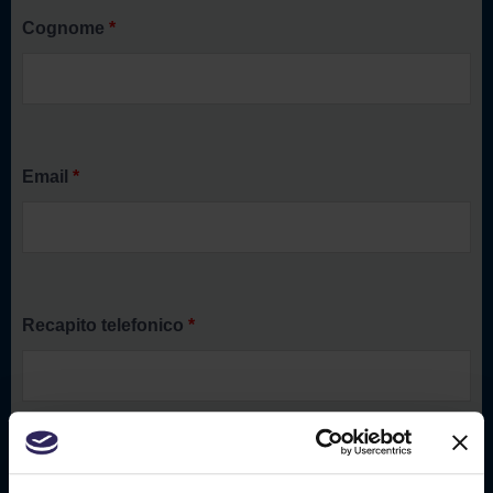
Cognome
*
Email
*
Recapito telefonico
*
Seleziona tipologia contratto
*