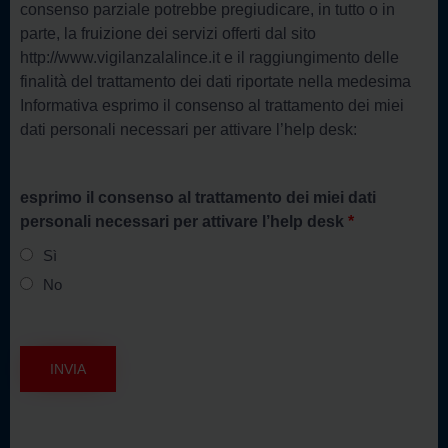
consenso parziale potrebbe pregiudicare, in tutto o in
La informiamo che:
parte, la fruizione dei servizi offerti dal sito
http://www.vigilanzalalince.it e il raggiungimento delle
attuando la procedura di accesso all’area
finalità del trattamento dei dati riportate nella medesima
“Iscrizione newsletter” dovrà comunicare il suo
Informativa esprimo il consenso al trattamento dei miei
indirizzo e-mail e il suo nome e cognome;
dati personali necessari per attivare l’help desk:
accedendo all’area “Richiesta preventivo”
dovrà comunicare il suo nome e cognome,
l’indirizzo, la città, il telefono e l’e-mail
esprimo il consenso al trattamento dei miei dati
(privati);
personali necessari per attivare l’help desk
*
accedendo all’area “Lavora con noi” dovrà
Sì
comunicare il suo nome e cognome, data e
luogo di nascita, il CAP di domicilio e
No
l’indirizzo e-mail, e allegare il proprio
Curriculum vitae in formato pdf.
Help desk manutenzioni dovrà comunicare il
numero del contratto
accedendo all’area “Richiesta preventivo”
dovrà comunicare il suo nome e cognome del