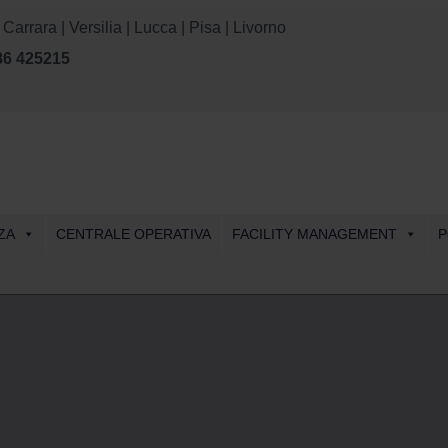
rara | Versilia | Lucca | Pisa | Livorno
86 425215
Skip
ZA
CENTRALE OPERATIVA
FACILITY MANAGEMENT
P
to
content