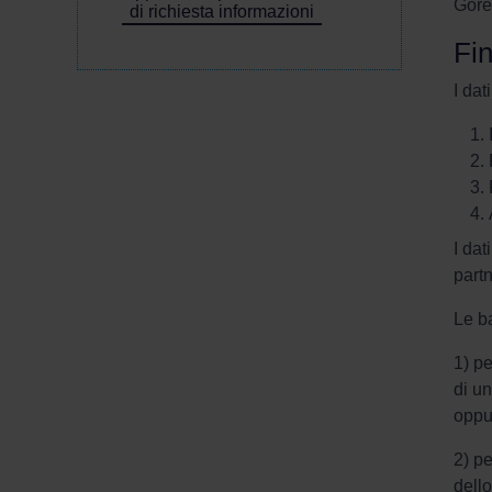
Gore
di richiesta informazioni
Fin
I dat
I dat
part
Le ba
1) pe
di un
oppur
2) pe
dello