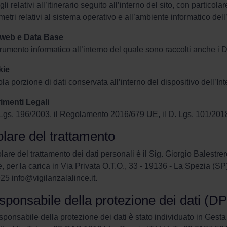
gli relativi all’itinerario seguito all’interno del sito, con partico
etri relativi al sistema operativo e all’ambiente informatico dell
 web e Data Base
rumento informatico all’interno del quale sono raccolti anche i Da
kie
la porzione di dati conservata all’interno del dispositivo dell’In
rimenti Legali
. Lgs. 196/2003, il Regolamento 2016/679 UE, il D. Lgs. 101/201
olare del trattamento
tolare del trattamento dei dati personali è il Sig. Giorgio Balestre
e, per la carica in Via Privata O.T.O., 33 - 19136 - La Spezia (
25 info@vigilanzalalince.it.
ponsabile della protezione dei dati (D
sponsabile della protezione dei dati è stato individuato in Gesta