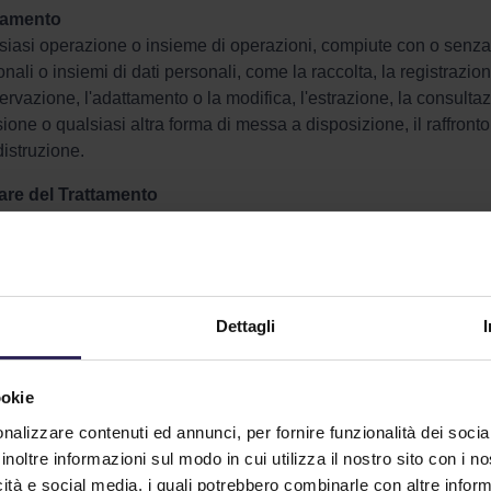
tamento
iasi operazione o insieme di operazioni, compiute con o senza l'
nali o insiemi di dati personali, come la raccolta, la registrazion
rvazione, l'adattamento o la modifica, l'estrazione, la consult
sione o qualsiasi altra forma di messa a disposizione, il raffront
distruzione.
lare del Trattamento
rsona fisica o giuridica, l'autorità pubblica, il servizio o altro 
mina le finalità e i mezzi del trattamento di dati personali; quand
minati dal diritto dell'Unione o degli Stati membri, il Titolare del t
nazione possono essere stabiliti dal diritto dell'Unione o degli 
Dettagli
onsabile della Protezione dei Dati (DPO)
rsona fisica o giuridica che informa e fornisce consulenza al Tit
’osservanza del GDPR, fornisce pareri in merito alla valutazione
ookie
tto con l’Autorità garante della protezione dei dati personali.
nalizzare contenuti ed annunci, per fornire funzionalità dei socia
inoltre informazioni sul modo in cui utilizza il nostro sito con i 
onsabile del trattamento
icità e social media, i quali potrebbero combinarle con altre inform