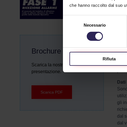
La pe
che hanno raccolto dal suo uti
del t
Selezione
Sogg
Necessario
del
È il 
consenso
Dest
La pe
Brochure
perso
nell
Rifiuta
desti
Scarica la nostra brochure di
prote
presentazione.
Dati 
Sono 
Scarica PDF
utili
gli i
richi
dal s
dal v