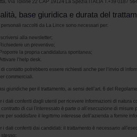
tta, Via Tolone 22 CAP 19124 La Spezia ITALIA T.+39 0187 564
alità, base giuridica e durata del tratta
i personali raccolti da La Lince sono necessari per:
Iscriversi alla newsletter;
Richiedere un preventivo;
Proporre la propria candidatura spontanea;
Attivare l’help desk.
i di contatto potrebbero essere richiesti anche per l’invio di inf
ner commerciali.
si giuridiche per il trattamento, ai sensi dell’art. 6 del Regol
r i dati conferiti dagli utenti per ricevere informazioni di natur
 contratto di cui l'interessato è parte o all'esecuzione di misure 
e per soddisfare il legittimo interesse dell’azienda a fornire info
r i dati conferiti dai candidati: il trattamento è necessario all'es
 stesso;