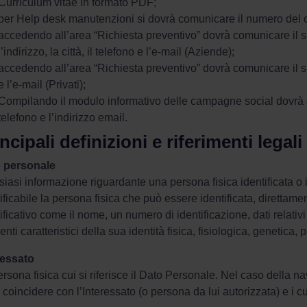
Curriculum vitae in formato PDF;
per Help desk manutenzioni si dovrà comunicare il numero del c
accedendo all’area “Richiesta preventivo” dovrà comunicare il
l’indirizzo, la città, il telefono e l’e-mail (Aziende);
accedendo all’area “Richiesta preventivo” dovrà comunicare il suo
e l’e-mail (Privati);
Compilando il modulo informativo delle campagne social dovrà
telefono e l’indirizzo email.
ncipali definizioni e riferimenti legali
 personale
iasi informazione riguardante una persona fisica identificata o i
ificabile la persona fisica che può essere identificata, direttame
ificativo come il nome, un numero di identificazione, dati relativi
nti caratteristici della sua identità fisica, fisiologica, genetica,
ressato
rsona fisica cui si riferisce il Dato Personale. Nel caso della navi
coincidere con l’Interessato (o persona da lui autorizzata) e i c