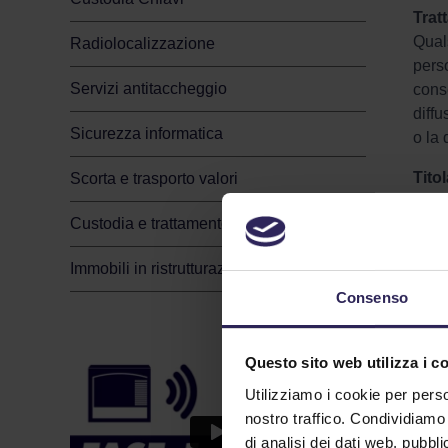
Trat
Quals
Radiolocalizzazione
perso
Servizi antitaccheggio
conse
diffu
Sicurezza informatica
o la 
Tito
Scorta e trasporto valori
La pe
Custodia e trattamento valori
deter
deter
Immobili in ristrutturazione
desig
Consenso
Resp
La pe
sull
Questo sito web utilizza i c
conta
Utilizziamo i cookie per perso
nostro traffico. Condividiamo 
Resp
di analisi dei dati web, pubbl