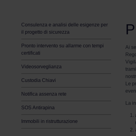
Sicurezza per la tua casa
P
Consulenza e analisi delle esigenze per
il progetto di sicurezza
Pronto intervento su allarme con tempi
Ai se
certificati
Regol
Vigi
Videosorveglianza
trami
nostr
Custodia Chiavi
Le pr
event
Notifica assenza rete
La i
SOS Antirapina
Immobili in ristrutturazione