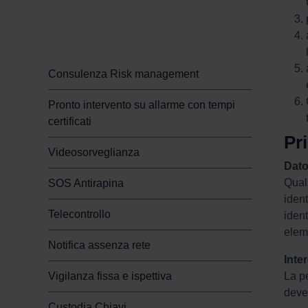
Sicurezza per il tuo
business
Consulenza Risk management
Pronto intervento su allarme con tempi
certificati
Pri
Videosorveglianza
Dato
Quals
SOS Antirapina
ident
Telecontrollo
ident
eleme
Notifica assenza rete
Inte
La pe
Vigilanza fissa e ispettiva
deve 
Custodia Chiavi