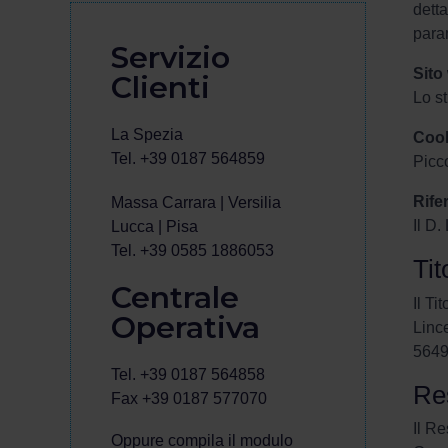
detta
param
Servizio
Sito
Clienti
Lo st
La Spezia
Coo
Tel. +39 0187 564859
Picco
Rife
Massa Carrara | Versilia
Il D
Lucca | Pisa
Tel. +39 0585 1886053
Tit
Centrale
Il Ti
Operativa
Linc
5649
Tel. +39 0187 564858
Res
Fax +39 0187 577070
Il Re
Oppure compila il modulo