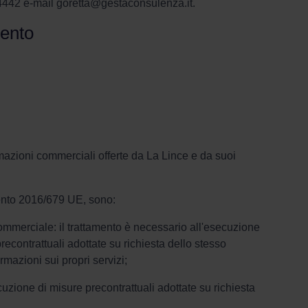
442 e-mail goretta@gestaconsulenza.it.
mento
ormazioni commerciali offerte da La Lince e da suoi
amento 2016/679 UE, sono:
a commerciale: il trattamento è necessario all'esecuzione
precontrattuali adottate su richiesta dello stesso
rmazioni sui propri servizi;
ecuzione di misure precontrattuali adottate su richiesta