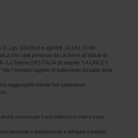
al D. Lgs. 101/2018 e agli Artt. 13,14 e 15 del
he i dati personali da Lei forniti all’Istituto di
6 - La Spezia (SP) ITALIA (di seguito “LA LINCE”)
o “sito”) formano oggetto di trattamento da parte della
ne raggiungibili tramite link ipertestuali
nio.
 dovrà comunicare il suo indirizzo e-mail e il suo
i personali e professionali e allegare il proprio