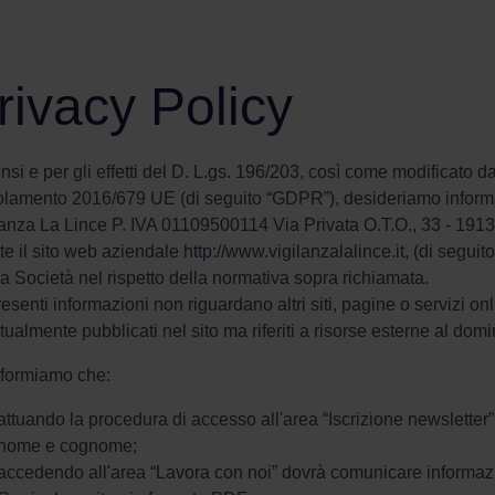
rivacy Policy
nsi e per gli effetti del D. L.gs. 196/203, così come modificato d
amento 2016/679 UE (di seguito “GDPR”), desideriamo informarLa c
lanza La Lince P. IVA 01109500114 Via Privata O.T.O., 33 - 1913
te il sito web aziendale http://www.vigilanzalalince.it, (di seguit
a Società nel rispetto della normativa sopra richiamata.
esenti informazioni non riguardano altri siti, pagine o servizi onli
ualmente pubblicati nel sito ma riferiti a risorse esterne al domi
nformiamo che:
attuando la procedura di accesso all'area “Iscrizione newsletter”
nome e cognome;
accedendo all'area “Lavora con noi” dovrà comunicare informazion