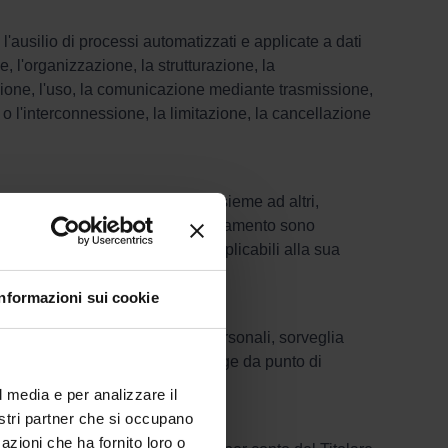
ausilio di processi automatizzati e applicate a dati
e, l'organizzazione, la strutturazione, la
azione, l'uso, la comunicazione mediante trasmissione,
o o l'interconnessione, la limitazione, la cancellazione
organismo che, singolarmente o insieme ad altri,
o le finalità e i mezzi di tale trattamento sono
rattamento o i criteri specifici applicabili alla sua
Stati membri.
Informazioni sui cookie
olare del trattamento dei dati personali, sorveglia
 d’impatto (DPIA), coopera e funge da punto di
l media e per analizzare il
nostri partner che si occupano
azioni che ha fornito loro o