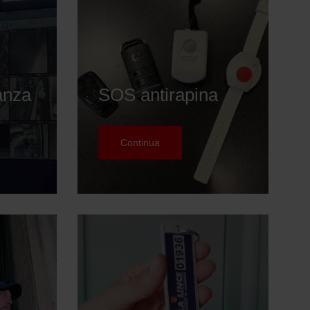
anza
SOS antirapina
Continua