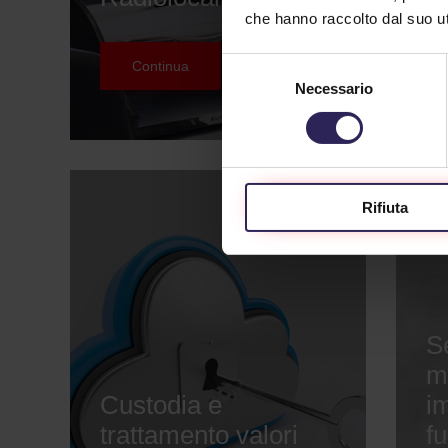
che hanno raccolto dal suo uti
Selezione
Continua
Necessario
del
consenso
Rifiuta
Se
m
Custodia e
im
trattamento valori
f