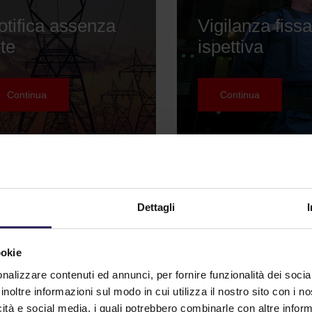
otifica assenza
Vigilanza fissa
te
ispettiva
Continua
Continua
Dettagli
ookie
nalizzare contenuti ed annunci, per fornire funzionalità dei socia
ervizi
Sicurezza
inoltre informazioni sul modo in cui utilizza il nostro sito con i 
ntitaccheggio
informatica
icità e social media, i quali potrebbero combinarle con altre inform