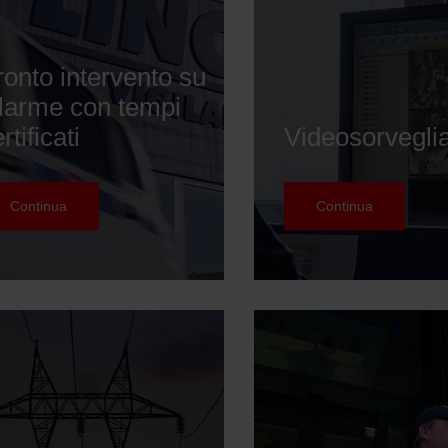
ronto intervento su
llarme con tempi
rtificati
Videosorvegli
Continua
Continua