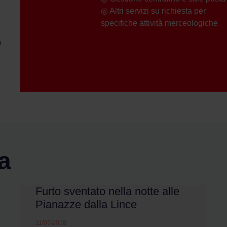
◎
Altri servizi su richiesta per
specifiche attività merceologiche
e
a
Furto sventato nella notte alle
Pianazze dalla Lince
11/07/2018