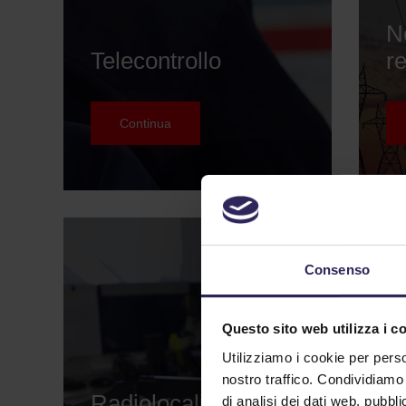
N
Telecontrollo
re
Continua
Consenso
Questo sito web utilizza i c
Utilizziamo i cookie per perso
S
nostro traffico. Condividiamo 
Radiolocalizzazione
a
di analisi dei dati web, pubbl