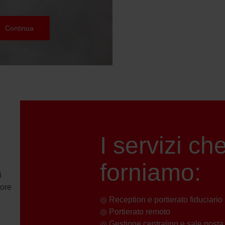
Continua
I servizi ch
forniamo:
i
core
◎
Reception e portierato fiduciario
◎
Portierato remoto
◎
Gestione centralino e sale posta