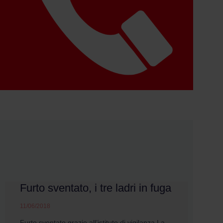
Furto sventato, i tre ladri in fuga
11/06/2018
Furto sventato grazie all’istituto di vigilanza La