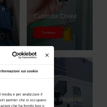
 e
Custodia Chiavi
Continua
Informazioni sui cookie
l media e per analizzare il
Scorta e trasporto
nostri partner che si occupano
valori
azioni che ha fornito loro o