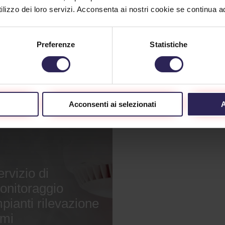
lizzo dei loro servizi. Acconsenta ai nostri cookie se continua ad 
Continua
Continua
Preferenze
Statistiche
Acconsenti ai selezionati
A
rvizio di
onitoraggio
pianti rilevazione
umi