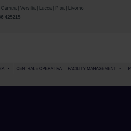
rara | Versilia | Lucca | Pisa | Livorno
86 425215
Skip
ZA
CENTRALE OPERATIVA
FACILITY MANAGEMENT
P
to
content