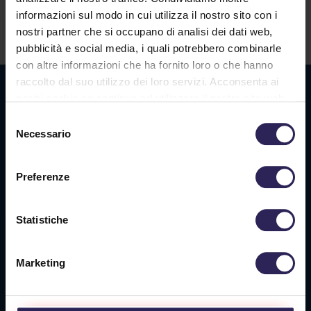
informazioni sul modo in cui utilizza il nostro sito con i
Contatti
nostri partner che si occupano di analisi dei dati web,
pubblicità e social media, i quali potrebbero combinarle
con altre informazioni che ha fornito loro o che hanno
raccolto dal suo utilizzo dei loro servizi. Acconsenta ai
Sede La Spezia
nostri cookie se continua ad utilizzare il nostro sito web.
Via Privata O.T.O., 33
Selezione
Necessario
19136 La Spezia (SP)
del
consenso
Tel. +39 0187 564 859
Preferenze
info@vigilanzalalince.it
Statistiche
Sede Massa Carrara
Marketing
Via Aurelia Ovest 349
54100 Massa (MS)
Tel. +39 0585 1886053