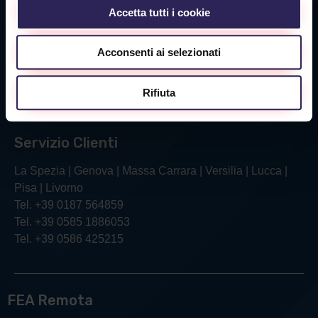
Accetta tutti i cookie
Sede Livorno
Acconsenti ai selezionati
Via Verga, 26/28
57121 Livorno (LI)
Rifiuta
Tel. +39 0586 425215
Servizio Clienti
La Spezia | Genova | Massa Carrara | Versilia | Lucca |
Pisa | Livorno
Tel. +39 0187 564859
Tel. +39 0585 1886053
Tel. +39 0586 425215
FEA Remota