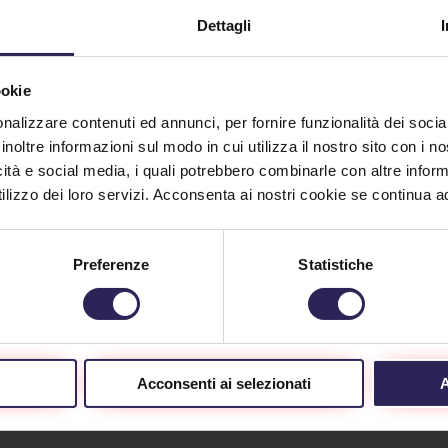
Dettagli
ookie
alcuno ha
Arrivo tempestivo
nalizzare contenuti ed annunci, per fornire funzionalità dei socia
cato di forzare la
furto sventato
inoltre informazioni sul modo in cui utilizza il nostro sito con i 
ta di un ufficio
presso un’attività
icità e social media, i quali potrebbero combinarle con altre inform
l’allarme è
lizzo dei loro servizi. Acconsenta ai nostri cookie se continua ad 
09/22/2020
ttato puntuale
Sabato sera intorno alle 2
8/2020
è scattato l'allarme di un'att
Preferenze
Statistiche
della zona industriale della
cuno ha cercato di forzare
Spezia (...)
rta di un ufficio ma
larme è scattato puntuale.
Continua a Leggere
Acconsenti ai selezionati
A
inua a Leggere