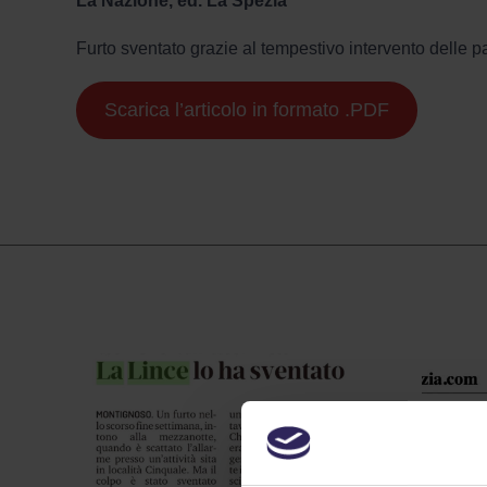
La Nazione, ed. La Spezia
Furto sventato grazie al tempestivo intervento delle pat
Scarica l’articolo in formato .PDF