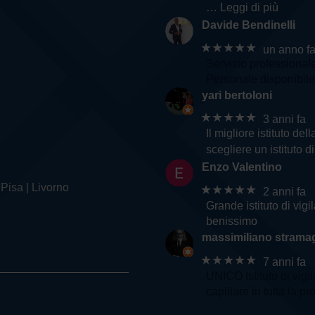
… Leggi di più
Davide Bendinelli
★★★★★
un anno f
Servizio professional
Personale disponibile 
yari bertoloni
★★★★★
3 anni fa
Il migliore istituto d
scegliere un istituto d
Enzo Valentino
 Pisa | Livorno
★★★★★
2 anni fa
Grande istituto di vig
benissimo
massimiliano stramag
★★★★★
7 anni fa
UNICO Istituto di vigi
capillare in tutta la pr