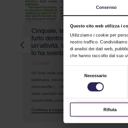
Consenso
Questo sito web utilizza i c
Cinquale, tentato
Qu
Utilizziamo i cookie per perso
furto dentro
cer
nostro traffico. Condividiamo 
un’attività. la Lince
por
di analisi dei dati web, pubbl
lo ha sventato
ma 
che hanno raccolto dal suo uti
sca
12/23/2020
Selezione
12/1
Un furto nello scorso fine
Necessario
del
settimana, intorno alla
Qual
consenso
mezzanotte (...) Ma il colpo è
la po
stato sventato dall'arrivo degli
l'al
uomini della Lince (...)
(...)
Rifiuta
Continua a Leggere
Cont