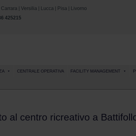
rara | Versilia | Lucca | Pisa | Livorno
86 425215
Skip
ZA
CENTRALE OPERATIVA
FACILITY MANAGEMENT
P
to
content
 al centro ricreativo a Battifoll