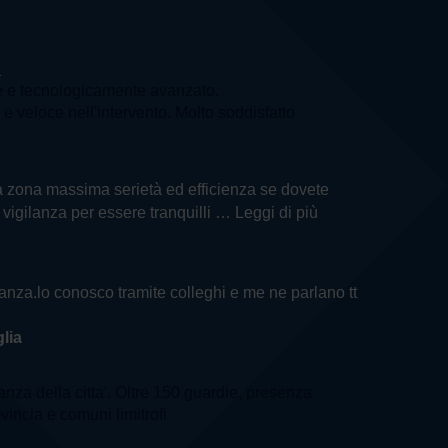
a
e e tecnologicamente avanzato.
e veloce nell'intervento. Molto soddisfatto
ella zona massima serietà ed efficienza se dovete
i vigilanza per essere tranquilli
… Leggi di più
ilanza.lo conosco tramite colleghi e me ne parlano tt
lia
lanza della citta'. Oltre 150 guardie, presenza
ovincia e comuni limitrofi