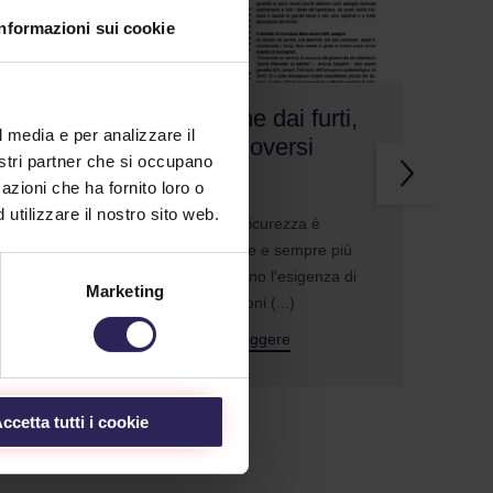
Informazioni sui cookie
,
Protezione dai furti,
l media e per analizzare il
come muoversi
nostri partner che si occupano
azioni che ha fornito loro o
09/12/2020
utilizzare il nostro sito web.
Il tema della sicurezza è
sempre attuale e sempre più
2.30
famiglie sentono l'esigenza di
ività
Marketing
trovare soluzioni (...)
Continua a Leggere
ccetta tutti i cookie