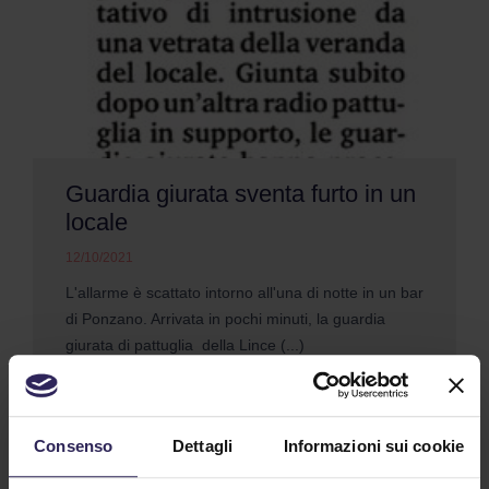
Guardia giurata sventa furto in un
locale
12/10/2021
L'allarme è scattato intorno all'una di notte in un bar
di Ponzano. Arrivata in pochi minuti, la guardia
giurata di pattuglia della Lince (...)
Continua a Leggere
Consenso
Dettagli
Informazioni sui cookie