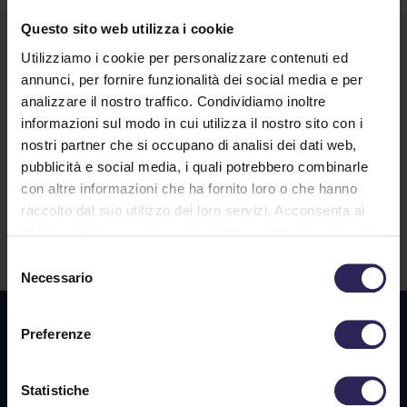
Questo sito web utilizza i cookie
Utilizziamo i cookie per personalizzare contenuti ed
annunci, per fornire funzionalità dei social media e per
analizzare il nostro traffico. Condividiamo inoltre
informazioni sul modo in cui utilizza il nostro sito con i
nostri partner che si occupano di analisi dei dati web,
pubblicità e social media, i quali potrebbero combinarle
Lavora con noi
con altre informazioni che ha fornito loro o che hanno
raccolto dal suo utilizzo dei loro servizi. Acconsenta ai
nostri cookie se continua ad utilizzare il nostro sito web.
Contatti
Selezione
Necessario
del
consenso
Sede La Spezia
Preferenze
Via Privata O.T.O., 33
19136 La Spezia (SP)
Statistiche