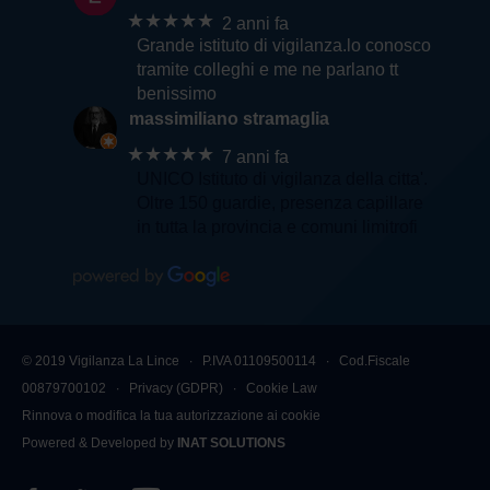
★★★★★
2 anni fa
Grande istituto di vigilanza.lo conosco
tramite colleghi e me ne parlano tt
benissimo
massimiliano stramaglia
★★★★★
7 anni fa
UNICO Istituto di vigilanza della citta'.
Oltre 150 guardie, presenza capillare
in tutta la provincia e comuni limitrofi
© 2019 Vigilanza La Lince ∙ P.IVA 01109500114 ∙ Cod.Fiscale
00879700102 ∙
Privacy (GDPR)
∙
Cookie Law
Rinnova o modifica la tua autorizzazione ai cookie
Powered & Developed by
INAT SOLUTIONS