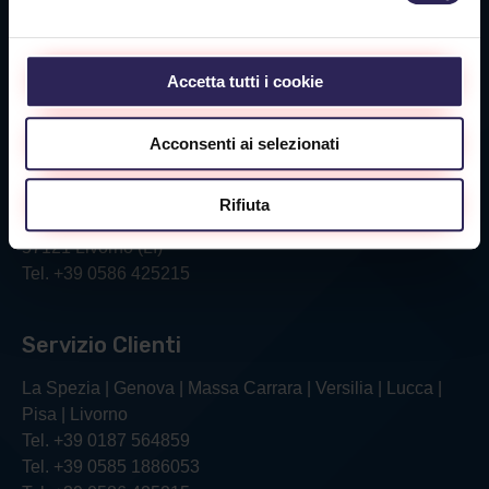
Sede Massa Carrara
Via Aurelia Ovest 349
54100 Massa (MS)
Accetta tutti i cookie
Tel. +39 0585 1886053
Acconsenti ai selezionati
Sede Livorno
Rifiuta
Via Verga, 26/28
57121 Livorno (LI)
Tel. +39 0586 425215
Servizio Clienti
La Spezia | Genova | Massa Carrara | Versilia | Lucca |
Pisa | Livorno
Tel. +39 0187 564859
Tel. +39 0585 1886053