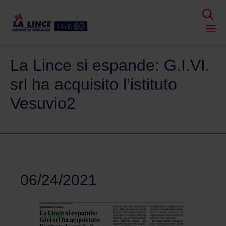

Skip
La Lince si espande: G.I.VI.
to
content
srl ha acquisito l’istituto
Vesuvio2
06/24/2021