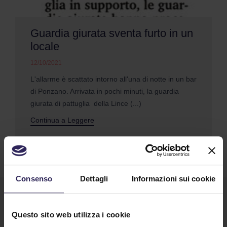
Guardia giurata sventa furto in un
locale
12/10/2021
L'allarme è scattato intorno all'una di notte in un bar
di Ponzano. Arrivata in pochi minuti, la guardia
giurata di pattuglia della Lince (...)
Continua a Leggere
Consenso
Dettagli
Informazioni sui cookie
Questo sito web utilizza i cookie