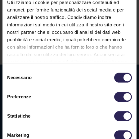
Utilizziamo i cookie per personalizzare contenuti ed
annunci, per fornire funzionalità dei social media e per
analizzare il nostro traffico. Condividiamo inoltre
informazioni sul modo in cui utilizza il nostro sito con i
Lavora con noi
nostri partner che si occupano di analisi dei dati web,
pubblicità e social media, i quali potrebbero combinarle
con altre informazioni che ha fornito loro o che hanno
Contatti
raccolto dal suo utilizzo dei loro servizi. Acconsenta ai
nostri cookie se continua ad utilizzare il nostro sito web.
Selezione
Sede La Spezia
Necessario
del
consenso
Via Privata O.T.O., 33
19136 La Spezia (SP)
Preferenze
Tel. +39 0187 564 859
Statistiche
info@vigilanzalalince.it
Marketing