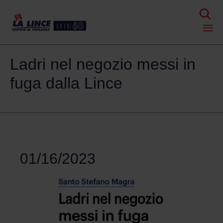

Skip
Ladri nel negozio messi in
to
content
fuga dalla Lince
01/16/2023