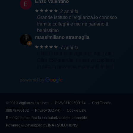
Enzo Valentino
★★★★★
2 anni fa
Grande istituto di vigilanza.lo conosco
tramite colleghi e me ne parlano tt
benissimo
massimiliano stramaglia
★★★★★
7 anni fa
UNICO Istituto di vigilanza della citta'.
Oltre 150 guardie, presenza capillare
in tutta la provincia e comuni limitrofi
© 2019 Vigilanza La Lince ∙ P.IVA 01109500114 ∙ Cod.Fiscale
00879700102 ∙
Privacy (GDPR)
∙
Cookie Law
Rinnova o modifica la tua autorizzazione ai cookie
Powered & Developed by
INAT SOLUTIONS