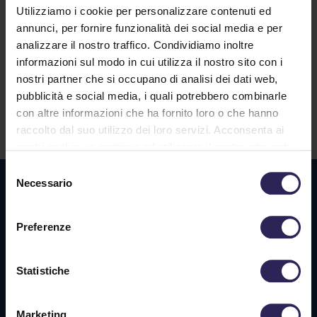
Utilizziamo i cookie per personalizzare contenuti ed
annunci, per fornire funzionalità dei social media e per
analizzare il nostro traffico. Condividiamo inoltre
informazioni sul modo in cui utilizza il nostro sito con i
Lavora con noi
nostri partner che si occupano di analisi dei dati web,
pubblicità e social media, i quali potrebbero combinarle
con altre informazioni che ha fornito loro o che hanno
Contatti
raccolto dal suo utilizzo dei loro servizi. Acconsenta ai
nostri cookie se continua ad utilizzare il nostro sito web.
Selezione
Necessario
Sede La Spezia
del
consenso
Via Privata O.T.O., 33
Preferenze
19136 La Spezia (SP)
Tel. +39 0187 564 859
Statistiche
info@vigilanzalalince.it
Marketing