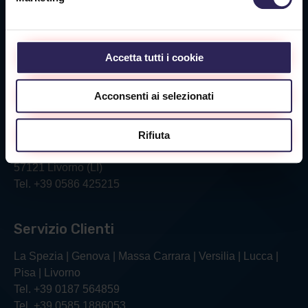
Sede Massa Carrara
Via Aurelia Ovest 349
Accetta tutti i cookie
54100 Massa (MS)
Tel. +39 0585 1886053
Acconsenti ai selezionati
Sede Livorno
Rifiuta
Via Verga, 26/28
57121 Livorno (LI)
Tel. +39 0586 425215
Servizio Clienti
La Spezia | Genova | Massa Carrara | Versilia | Lucca |
Pisa | Livorno
Tel. +39 0187 564859
Tel. +39 0585 1886053