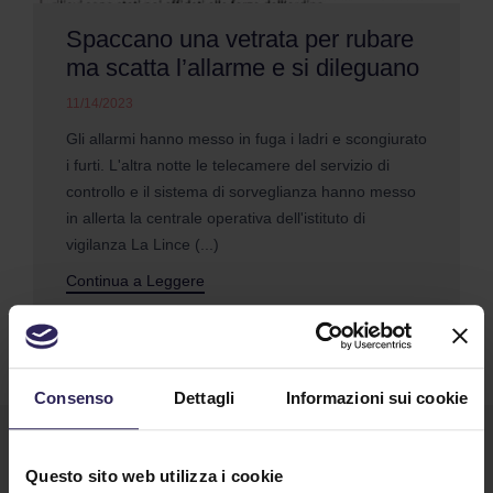
Spaccano una vetrata per rubare
ma scatta l’allarme e si dileguano
11/14/2023
Gli allarmi hanno messo in fuga i ladri e scongiurato
i furti. L'altra notte le telecamere del servizio di
controllo e il sistema di sorveglianza hanno messo
in allerta la centrale operativa dell'istituto di
vigilanza La Lince (...)
Continua a Leggere
Consenso
Dettagli
Informazioni sui cookie
Questo sito web utilizza i cookie