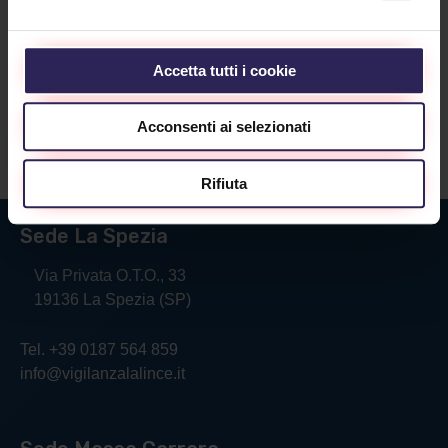
Accetta tutti i cookie
Lavora con noi
Acconsenti ai selezionati
Contatti
Rifiuta
Sede La Spezia
Via Privata O.T.O., 33
19136 La Spezia (SP)
Tel. +39 0187 564 859
info@vigilanzalalince.it