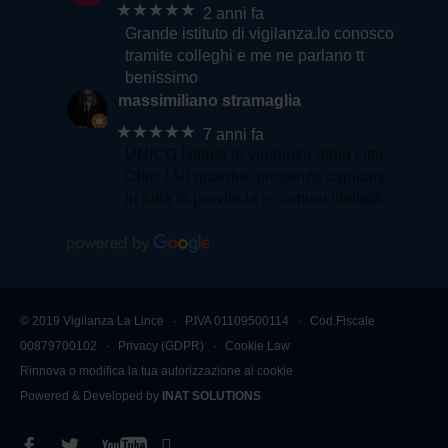
★★★★★
2 anni fa
Grande istituto di vigilanza.lo conosco
tramite colleghi e me ne parlano tt
benissimo
massimiliano stramaglia
★★★★★
7 anni fa
UNICO Istituto di vigilanza della citta'.
Oltre 150 guardie, presenza capillare
in tutta la provincia e comuni limitrofi
© 2019 Vigilanza La Lince ∙ P.IVA 01109500114 ∙ Cod.Fiscale
00879700102 ∙
Privacy (GDPR)
∙
Cookie Law
Rinnova o modifica la tua autorizzazione ai cookie
Powered & Developed by
INAT SOLUTIONS