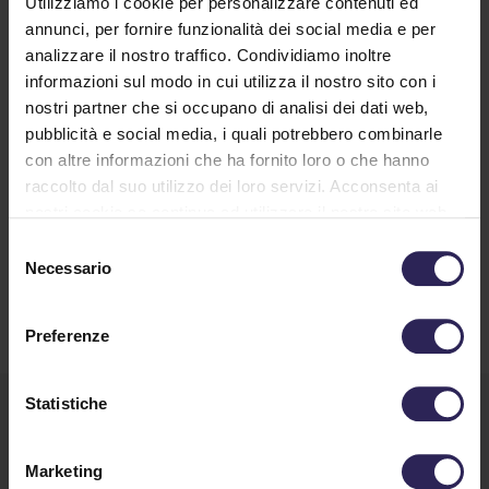
Utilizziamo i cookie per personalizzare contenuti ed
Spaccano una vetrata per rubare
annunci, per fornire funzionalità dei social media e per
ma scatta l’allarme e si dileguano
analizzare il nostro traffico. Condividiamo inoltre
11/14/2023
informazioni sul modo in cui utilizza il nostro sito con i
nostri partner che si occupano di analisi dei dati web,
Gli allarmi hanno messo in fuga i ladri e scongiurato
pubblicità e social media, i quali potrebbero combinarle
i furti. L'altra notte le telecamere del servizio di
con altre informazioni che ha fornito loro o che hanno
controllo e il sistema di sorveglianza hanno messo
raccolto dal suo utilizzo dei loro servizi. Acconsenta ai
in allerta la centrale operativa dell'istituto di
nostri cookie se continua ad utilizzare il nostro sito web.
vigilanza La Lince (...)
Selezione
Continua a Leggere
Necessario
del
consenso
Preferenze
Statistiche
Marketing