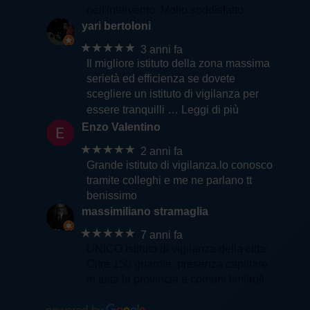
nell'intervento. Molto soddisfatto
yari bertoloni
★★★★★
3 anni fa
Il migliore istituto della zona massima
serietà ed efficienza se dovete
scegliere un istituto di vigilanza per
essere tranquilli
… Leggi di più
Enzo Valentino
★★★★★
2 anni fa
Grande istituto di vigilanza.lo conosco
tramite colleghi e me ne parlano tt
benissimo
massimiliano stramaglia
★★★★★
7 anni fa
UNICO Istituto di vigilanza della citta'.
Oltre 150 guardie, presenza capillare
in tutta la provincia e comuni limitrofi