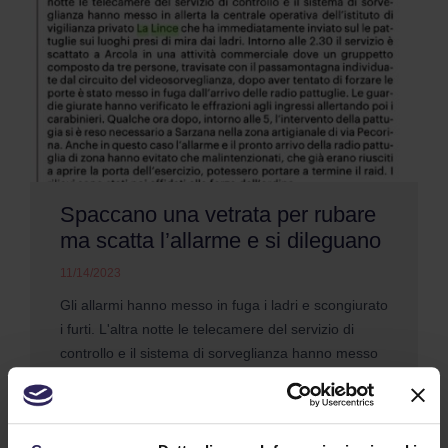
Spaccano una vetrata per rubare
ma scatta l’allarme e si dileguano
11/14/2023
Gli allarmi hanno messo in fuga i ladri e scongiurato
i furti. L'altra notte le telecamere del servizio di
controllo e il sistema di sorveglianza hanno messo
in allerta la centrale operativa dell'istituto di
vigilanza La Lince (...)
Continua a Leggere