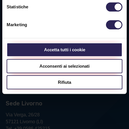
Statistiche
Via Privata O.T.O., 33
19136 La Spezia (SP)
Marketing
Tel. +39 0187 564 859
info@vigilanzalalince.it
Accetta tutti i cookie
Sede Massa Carrara
Acconsenti ai selezionati
Via Aurelia Ovest 349
54100 Massa (MS)
Rifiuta
Tel. +39 0585 1886053
Sede Livorno
Via Verga, 26/28
57121 Livorno (LI)
Tel. +39 0586 425215