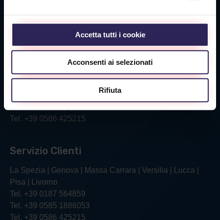
Sede Massa Carrara
Via Aurelia Ovest 349
54100 Massa (MS)
Accetta tutti i cookie
Tel. +39 0585 1886053
Acconsenti ai selezionati
Sede Livorno
Rifiuta
Via Verga, 26/28
57121 Livorno (LI)
Tel. +39 0586 425215
Servizio Clienti
La Spezia | Genova | Massa Carrara | Versilia | Lucca |
Pisa | Livorno
Tel. +39 0187 564859
Tel. +39 0585 1886053
Tel. +39 0586 425215