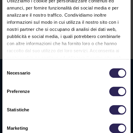
Utilizziamo i cookie per personalizzare contenuti ed
annunci, per fornire funzionalità dei social media e per
analizzare il nostro traffico. Condividiamo inoltre
Lavora con noi
informazioni sul modo in cui utilizza il nostro sito con i
nostri partner che si occupano di analisi dei dati web,
pubblicità e social media, i quali potrebbero combinarle
con altre informazioni che ha fornito loro o che hanno
Contatti
raccolto dal suo utilizzo dei loro servizi. Acconsenta ai
nostri cookie se continua ad utilizzare il nostro sito web.
Selezione
Sede La Spezia
Necessario
del
consenso
Via Privata O.T.O., 33
19136 La Spezia (SP)
Preferenze
Tel. +39 0187 564 859
Statistiche
info@vigilanzalalince.it
Marketing