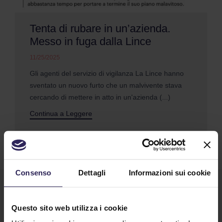
Tenta di rubare in un’azienda.
Messo in fuga dalla Lince
11/25/2025
Gli agenti del servizio di vigilanza La Lince hanno
sventato un nuovo furto che un malvivente stava
cercando di mettere in atto in un'azienda (...)
Continua a Leggere
Consenso
Dettagli
Informazioni sui cookie
Questo sito web utilizza i cookie