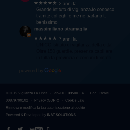
★★★★★
2 anni fa
Grande istituto di vigilanza.lo conosco
tramite colleghi e me ne parlano tt
benissimo
massimiliano stramaglia
★★★★★
7 anni fa
UNICO Istituto di vigilanza della citta'.
Oltre 150 guardie, presenza capillare
in tutta la provincia e comuni limitrofi
© 2019 Vigilanza La Lince ∙ P.IVA 01109500114 ∙ Cod.Fiscale
00879700102 ∙
Privacy (GDPR)
∙
Cookie Law
Rinnova o modifica la tua autorizzazione ai cookie
Powered & Developed by
INAT SOLUTIONS