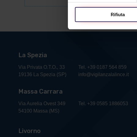
Rifiuta
La Spezia
Via Privata O.T.O., 33
Tel. +39 0187 564 859
19136 La Spezia (SP)
info@vigilanzalalince.it
Massa Carrara
Via Aurelia Ovest 349
Tel. +39 0585 1886053
54100 Massa (MS)
Livorno