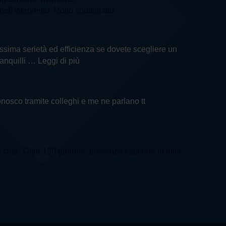
ell'intervento. Molto soddisfatto
massima serietà ed efficienza se dovete scegliere un
anquilli
… Leggi di più
conosco tramite colleghi e me ne parlano tt
 citta'. Oltre 150 guardie, presenza capillare in tutta