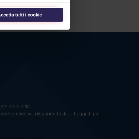
ccetta tutti i cookie
nte della città.
llarme tempestivi, disponendo di
… Leggi di più
logicamente avanzato.