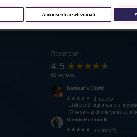
Acconsenti ai selezionati
A
Recensioni
4.5
61 reviews
Benstar's World
★★★★★
2 mesi fa
L'istituto di vigilanza più importa
Offre servizi di intervento su a
Davide Bendinelli
★★★★★
un anno fa
Servizio professionale e tecno