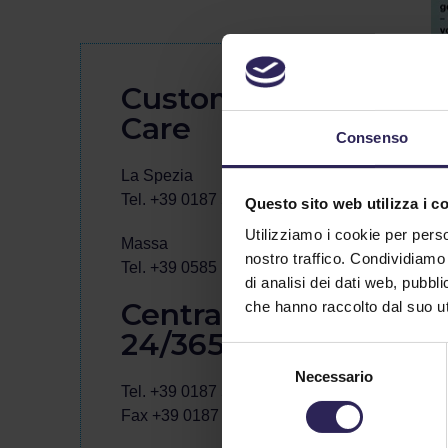
Customer
Care
Consenso
La Spezia
Tel. +39 0187 564859
Questo sito web utilizza i c
Utilizziamo i cookie per perso
Massa
nostro traffico. Condividiamo 
Tel. +39 0585 1886053
di analisi dei dati web, pubbl
Central office
che hanno raccolto dal suo uti
24/365
Selezione
Necessario
del
Tel. +39 0187 564858
consenso
Fax +39 0187 577070