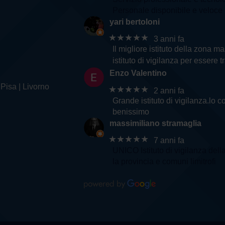
Personale disponibile e veloce n
yari bertoloni
★★★★★
3 anni fa
Il migliore istituto della zona 
istituto di vigilanza per essere tr
Enzo Valentino
 Pisa | Livorno
★★★★★
2 anni fa
Grande istituto di vigilanza.lo 
benissimo
massimiliano stramaglia
★★★★★
7 anni fa
UNICO Istituto di vigilanza della
la provincia e comuni limitrofi