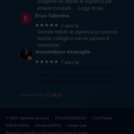
scegliere un istituto di vigilanza per
essere tranquilli
… Leggi di più
Enzo Valentino
★★★★★
2 anni fa
Grande istituto di vigilanza.lo conosco
tramite colleghi e me ne parlano tt
benissimo
massimiliano stramaglia
★★★★★
7 anni fa
UNICO Istituto di vigilanza della citta'.
Oltre 150 guardie, presenza capillare
in tutta la provincia e comuni limitrofi
© 2019 Vigilanza La Lince ∙ P.IVA 01109500114 ∙ Cod.Fiscale
00879700102 ∙
Privacy (GDPR)
∙
Cookie Law
Rinnova o modifica la tua autorizzazione ai cookie