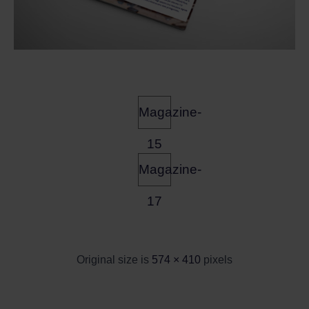
Magazine-
15
Magazine-
17
Original size is
574 × 410
pixels
Sicurezza per la tua casa