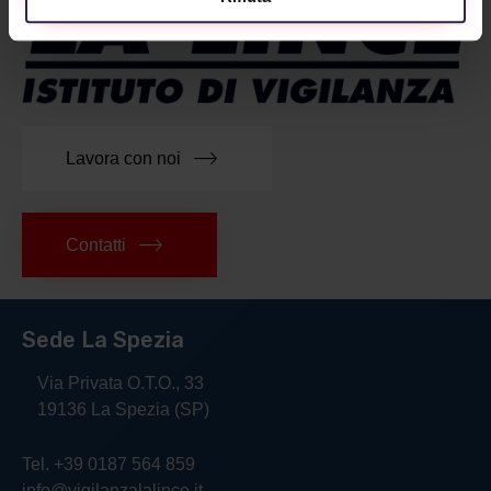
Lavora con noi
Contatti
Sede La Spezia
Via Privata O.T.O., 33
19136 La Spezia (SP)
Tel. +39 0187 564 859
info@vigilanzalalince.it