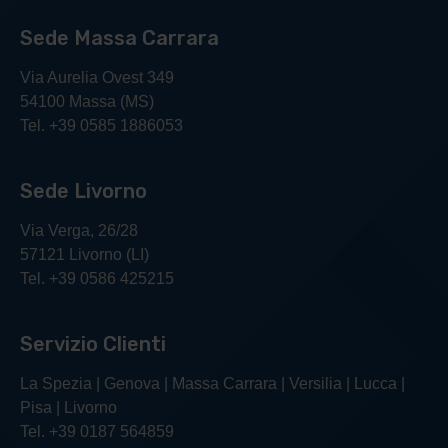
Il Titolare del trattamento dei dati personali è il
Sede Massa Carrara
Sig. Giorgio Balestrero legale rappresentante
dell’Istituto di Vigilanza La Lince, per la carica in
Via Aurelia Ovest 349
Via Privata O.T.O., 33 - 19136 - La Spezia (SP)
54100 Massa (MS)
ITALIA - Tel. +39 0187 564859 Fax +39 0187
Tel. +39 0585 1886053
564925 info@vigilanzalalince.it.
Dal momento che l’installazione di cookie e di
Sede Livorno
altri sistemi di tracciamento operata da terze parti
tramite i servizi utilizzati all’interno di questo sito
Via Verga, 26/28
non può essere tecnicamente controllata dal
57121 Livorno (LI)
Titolare, ogni riferimento specifico a cookie e
Tel. +39 0586 425215
sistemi di tracciamento installati da terze parti è
da considerarsi indicativo. Per ottenere
Servizio Clienti
informazioni complete, consulta la privacy policy
degli eventuali servizi terzi elencati in questo
La Spezia | Genova | Massa Carrara | Versilia | Lucca |
documento.
Pisa | Livorno
Tel. +39 0187 564859
Vista l’oggettiva complessità legata