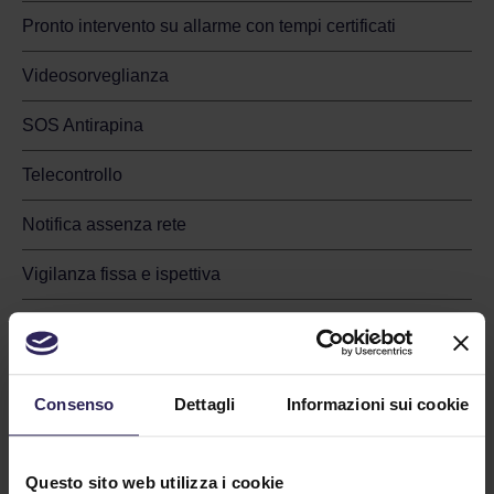
autorizzata) e i cui Dati Personali sono oggetto
Pronto intervento su allarme con tempi certificati
del trattamento.
Videosorveglianza
Trattamento
Qualsiasi operazione o insieme di operazioni,
SOS Antirapina
compiute con o senza l'ausilio di processi
automatizzati e applicate a dati personali o
Telecontrollo
insiemi di dati personali, come la raccolta, la
registrazione, l'organizzazione, la strutturazione,
Notifica assenza rete
la conservazione, l'adattamento o la modifica,
l'estrazione, la consultazione, l'uso, la
Vigilanza fissa e ispettiva
comunicazione mediante trasmissione,
diffusione o qualsiasi altra forma di messa a
Custodia Chiavi
disposizione, il raffronto o l'interconnessione, la
limitazione, la cancellazione o la distruzione;
Radiolocalizzazione
Consenso
Dettagli
Informazioni sui cookie
Titolare del Trattamento
Servizi antitaccheggio
La persona fisica o giuridica, l'autorità pubblica, il
servizio o altro organismo che, singolarmente o
Sicurezza informatica
Questo sito web utilizza i cookie
insieme ad altri, determina le finalità e i mezzi del