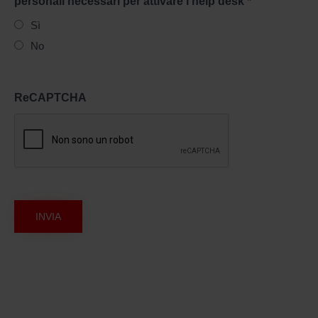
personali necessari per attivare l’help desk
*
nome e cognome, l’indirizzo, la città, il
telefono e l’e-mail (privati);
Sì
accedendo all’area “Lavora con noi”
No
dovrà comunicare il suo nome e
cognome, data e luogo di nascita, il
CAP di domicilio e l’indirizzo e-mail, e
ReCAPTCHA
allegare il proprio Curriculum vitae in
formato pdf.
Help desk manutenzioni dovrà
comunicare il numero del contratto
accedendo all’area “Richiesta
preventivo” dovrà comunicare il suo
nome e cognome del legale
rappresentante, l’indirizzo, la città, il
telefono e l’e-mail (Aziende).
Principali definizioni e
riferimenti legali
Sicurezza per la tua casa
Dato personale