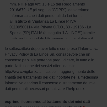
mm. e ii. e agli Artt. 13 e 15 del Regolamento
2016/679 UE (di seguito “GDPR”), desideriamo
informarLa che i dati personali da Lei forniti
all’
Istituto di Vigilanza La Lince
P. IVA
01109500114 Via Privata O.T.O., 33 - 19136 - La
Spezia (SP) ITALIA (di seguito “LA LINCE”) tramite
il sito web aziendale http://www.vigilanzalalince.it,
(di seguito “sito”) formano oggetto di trattamento da
Io sottoscritto/a dopo aver letto e compreso l’Informativa
parte della nostra Società nel rispetto della
Privacy Policy
di La Lince Srl, consapevole che un
normativa sopra richiamata.
consenso parziale potrebbe pregiudicare, in tutto o in
La informiamo che:
parte, la fruizione dei servizi offerti dal sito
http://www.vigilanzalalince.it e il raggiungimento delle
attuando la procedura di accesso
finalità del trattamento dei dati riportate nella medesima
all’area “Iscrizione newsletter” dovrà
Informativa esprimo il consenso al trattamento dei miei
comunicare il suo indirizzo e-mail e il
dati personali necessari per attivare l’
help desk:
suo nome e cognome;
accedendo all’area “Richiesta
esprimo il consenso al trattamento dei miei dati
preventivo” dovrà comunicare il suo