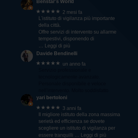
durata del trattamento
Benstar's World
★★★★★
2 mesi fa
I dati personali raccolti da La Lince sono
L'istituto di vigilanza più importante
necessari per:
della città.
Offre servizi di intervento su allarme
Iscriversi alla newsletter
tempestivi, disponendo di
Richiedere un preventivo (Privati)
… Leggi di più
Proporre la propria candidatura
Davide Bendinelli
spontanea (CV)
★★★★★
Attivare l’help desk
un anno fa
Richiedere un preventivo (Aziende)
Servizio professionale e
tecnologicamente avanzato.
I dati raccolti per tali finalità saranno utilizzati
Personale disponibile e veloce
anche per l’invio di informazioni commerciali e
nell'intervento. Molto soddisfatto
marketing relative alle attività di La Lince.
yari bertoloni
★★★★★
Le basi giuridiche per il trattamento, ai sensi
3 anni fa
Il migliore istituto della zona massima
dell’art. 6 del Regolamento 2016/679 UE, sono:
serietà ed efficienza se dovete
a) Il consenso;
scegliere un istituto di vigilanza per
essere tranquilli
… Leggi di più