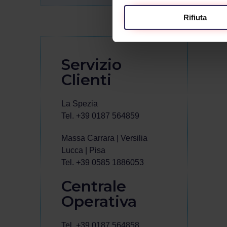
Rifiuta
Servizio
Clienti
La Spezia
Tel. +39 0187 564859
Massa Carrara | Versilia
Lucca | Pisa
Tel. +39 0585 1886053
Centrale
Operativa
Tel. +39 0187 564858