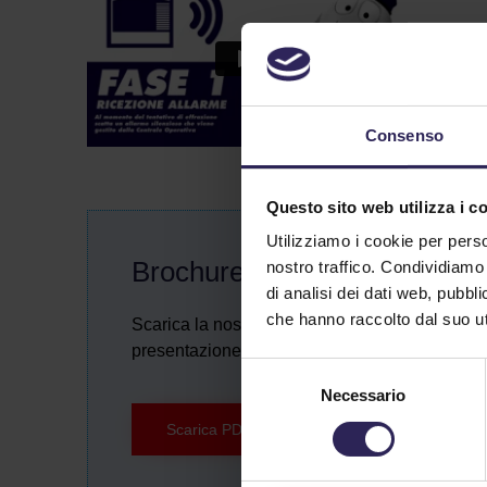
Consenso
Questo sito web utilizza i c
Utilizziamo i cookie per perso
Brochure
nostro traffico. Condividiamo 
di analisi dei dati web, pubbl
che hanno raccolto dal suo uti
Scarica la nostra brochure di
presentazione.
Selezione
Necessario
del
consenso
Scarica PDF