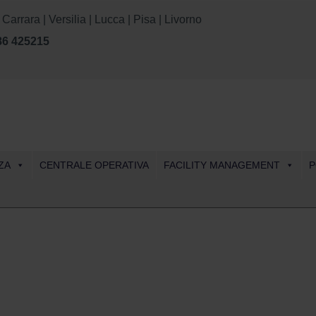
rara | Versilia | Lucca | Pisa | Livorno
86 425215
Skip
ZA
CENTRALE OPERATIVA
FACILITY MANAGEMENT
P
to
content