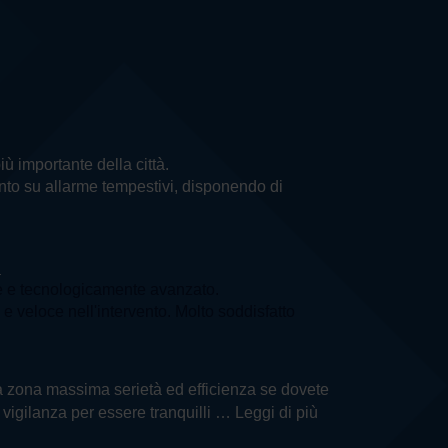
più importante della città.
vento su allarme tempestivi, disponendo di
a
e e tecnologicamente avanzato.
e veloce nell'intervento. Molto soddisfatto
ella zona massima serietà ed efficienza se dovete
i vigilanza per essere tranquilli
… Leggi di più