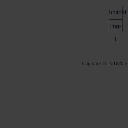
h24def
img-
1
Original size is
1620 ×