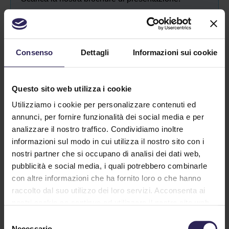
Scarica PDF
Consenso
Dettagli
Informazioni sui cookie
Questo sito web utilizza i cookie
Servizio
Utilizziamo i cookie per personalizzare contenuti ed
Clienti
annunci, per fornire funzionalità dei social media e per
analizzare il nostro traffico. Condividiamo inoltre
La Spezia
informazioni sul modo in cui utilizza il nostro sito con i
Tel. +39 0187 564859
nostri partner che si occupano di analisi dei dati web,
pubblicità e social media, i quali potrebbero combinarle
Massa Carrara | Versilia
con altre informazioni che ha fornito loro o che hanno
Lucca | Pisa
raccolto dal suo utilizzo dei loro servizi. Acconsenta ai
Tel. +39 0585 1886053
nostri cookie se continua ad utilizzare il nostro sito web.
Centrale
Selezione
Necessario