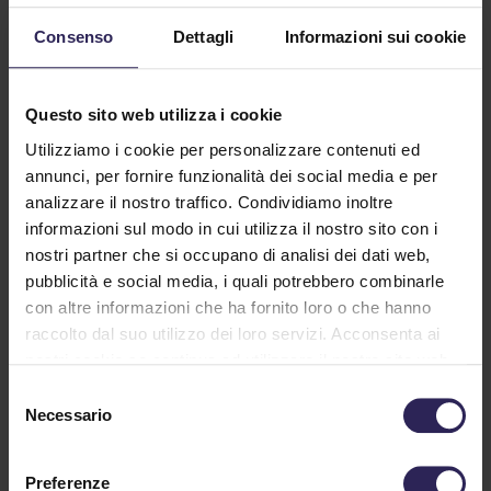
Consenso
Dettagli
Informazioni sui cookie
Questo sito web utilizza i cookie
Utilizziamo i cookie per personalizzare contenuti ed
annunci, per fornire funzionalità dei social media e per
analizzare il nostro traffico. Condividiamo inoltre
informazioni sul modo in cui utilizza il nostro sito con i
nostri partner che si occupano di analisi dei dati web,
pubblicità e social media, i quali potrebbero combinarle
con altre informazioni che ha fornito loro o che hanno
? Bonus Sicurezza 2026:
raccolto dal suo utilizzo dei loro servizi. Acconsenta ai
detrazioni fiscali per antifurto e
nostri cookie se continua ad utilizzare il nostro sito web.
videosorveglianza
Selezione
Necessario
del
01/30/2026
consenso
Nel 2026 è possibile proteggere la propria
abitazione e allo stesso tempo ottenere una
Preferenze