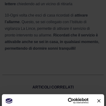
lettere
chiedendo ad un vicino di ritirarla
10-Ogni volta che esci di casa ricordati di
attivare
l’allarme
. Questo, se sei collegato con l’Istituto di
vigilanza La Lince, permette di attivare il servizio di
pronto intervento su allarme.
Ricordati che il servizio è
attivabile anche se sei in casa, in qualsiasi momento,
permettendo di dormire sonni tranquilli!
ARTICOLI CORRELATI