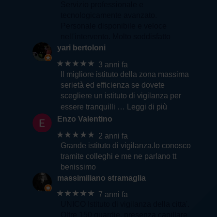
Servizio professionale e
tecnologicamente avanzato.
Personale disponibile e veloce
nell'intervento. Molto soddisfatto
yari bertoloni
★★★★★
3 anni fa
Il migliore istituto della zona massima
serietà ed efficienza se dovete
scegliere un istituto di vigilanza per
essere tranquilli
… Leggi di più
Enzo Valentino
★★★★★
2 anni fa
Grande istituto di vigilanza.lo conosco
tramite colleghi e me ne parlano tt
benissimo
massimiliano stramaglia
★★★★★
7 anni fa
UNICO Istituto di vigilanza della citta'.
Oltre 150 guardie, presenza capillare