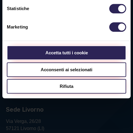
Sede La Spezia
Statistiche
Via Privata O.T.O., 33
19136 La Spezia (SP)
Marketing
Tel. +39 0187 564 859
info@vigilanzalalince.it
Accetta tutti i cookie
Sede Massa Carrara
Acconsenti ai selezionati
Via Aurelia Ovest 349
54100 Massa (MS)
Rifiuta
Tel. +39 0585 1886053
Sede Livorno
Via Verga, 26/28
57121 Livorno (LI)