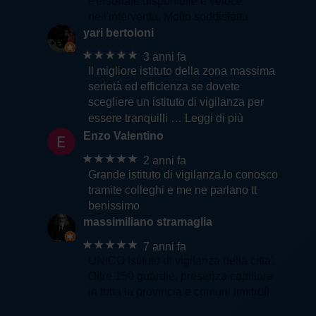
Personale disponibile e veloce
nell'intervento. Molto soddisfatto
yari bertoloni
★★★★★
3 anni fa
Il migliore istituto della zona massima
serietà ed efficienza se dovete
scegliere un istituto di vigilanza per
essere tranquilli
… Leggi di più
Enzo Valentino
★★★★★
2 anni fa
Grande istituto di vigilanza.lo conosco
tramite colleghi e me ne parlano tt
benissimo
massimiliano stramaglia
★★★★★
7 anni fa
UNICO Istituto di vigilanza della citta'.
Oltre 150 guardie, presenza capillare
in tutta la provincia e comuni limitrofi