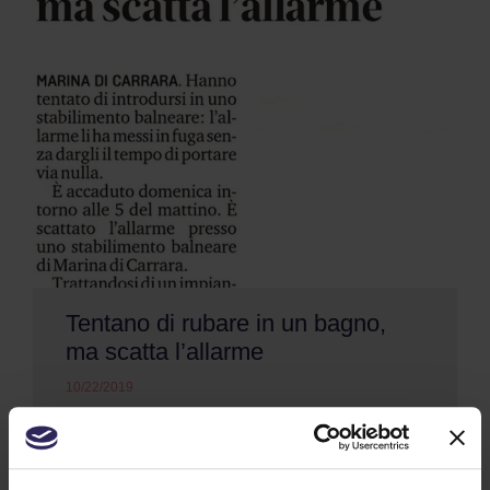
Tentano di rubare in un bagno,
ma scatta l’allarme
10/22/2019
Poco prima delle 5 del mattino di venerdì, è
scattato l'allarme di un'attività a Marina .(...)
Continua a Leggere