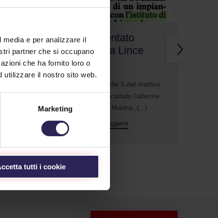
ne
Furto sventato
l media e per analizzare il
grazie alla Lince
nostri partner che si occupano
azioni che ha fornito loro o
09/15/2019
a
utilizzare il nostro sito web.
Poco prima delle 5 del mattino
di venerdì, è scattato l'allarme
di un'attività a Marina .(...)
Marketing
tino
arme
Continua a Leggere
ccetta tutti i cookie