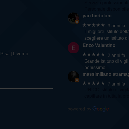
Servizio professional
Personale disponibile 
yari bertoloni
★★★★★
3 anni fa
Il migliore istituto d
scegliere un istituto d
Enzo Valentino
 Pisa | Livorno
★★★★★
2 anni fa
Grande istituto di vig
benissimo
massimiliano stramag
★★★★★
7 anni fa
UNICO Istituto di vigi
capillare in tutta la pr