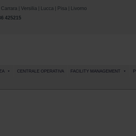
rara | Versilia | Lucca | Pisa | Livorno
86 425215
Skip
ZA
CENTRALE OPERATIVA
FACILITY MANAGEMENT
P
to
content