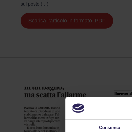
sul posto (…)
Scarica l’articolo in formato .PDF
Consenso