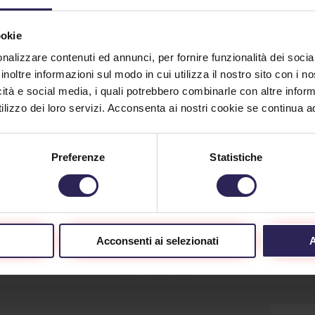
ookie
arme: il litorale
La Lince intervie
nalizzare contenuti ed annunci, per fornire funzionalità dei socia
le mani di
prima che i
inoltre informazioni sul modo in cui utilizza il nostro sito con i 
ssuno
malintenzionati
icità e social media, i quali potrebbero combinarle con altre inform
arraffino qualcos
lizzo dei loro servizi. Acconsenta ai nostri cookie se continua ad 
2/2019
10/22/2019
 prima delle 5 del mattino
nerdì, è scattato l'allarme
Preferenze
Statistiche
Poco prima delle 5 del mat
'attività a Marina .(...)
di venerdì, è scattato l'all
di un'attività a Marina .(...)
inua a Leggere
Continua a Leggere
Acconsenti ai selezionati
A