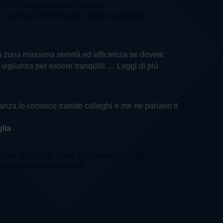
e e tecnologicamente avanzato.
e veloce nell'intervento. Molto soddisfatto
ella zona massima serietà ed efficienza se dovete
i vigilanza per essere tranquilli
… Leggi di più
ilanza.lo conosco tramite colleghi e me ne parlano tt
lia
lanza della citta'. Oltre 150 guardie, presenza
ovincia e comuni limitrofi