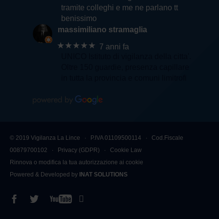
tramite colleghi e me ne parlano tt
benissimo
massimiliano stramaglia
★★★★★
7 anni fa
UNICO Istituto di vigilanza della citta'.
Oltre 150 guardie, presenza capillare
in tutta la provincia e comuni limitrofi
© 2019 Vigilanza La Lince ∙ P.IVA 01109500114 ∙ Cod.Fiscale
00879700102 ∙
Privacy (GDPR)
∙
Cookie Law
Rinnova o modifica la tua autorizzazione ai cookie
Powered & Developed by
INAT SOLUTIONS