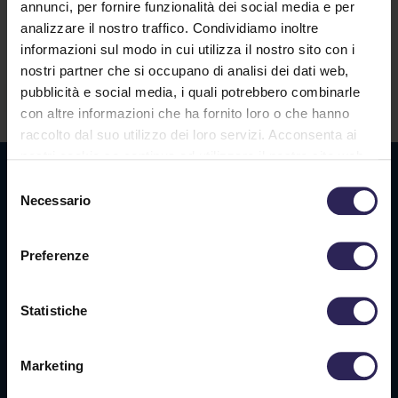
annunci, per fornire funzionalità dei social media e per
analizzare il nostro traffico. Condividiamo inoltre
Lavora con noi
informazioni sul modo in cui utilizza il nostro sito con i
nostri partner che si occupano di analisi dei dati web,
pubblicità e social media, i quali potrebbero combinarle
Contatti
con altre informazioni che ha fornito loro o che hanno
raccolto dal suo utilizzo dei loro servizi. Acconsenta ai
nostri cookie se continua ad utilizzare il nostro sito web.
Sede La Spezia
Selezione
Necessario
del
Via Privata O.T.O., 33
consenso
19136 La Spezia (SP)
Preferenze
Tel. +39 0187 564 859
info@vigilanzalalince.it
Statistiche
Sede Massa Carrara
Marketing