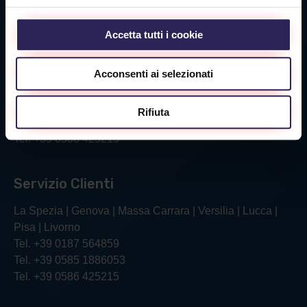
Via Aurelia Ovest 349
54100 Massa (MS)
Tel. +39 0585 1886053
Accetta tutti i cookie
Acconsenti ai selezionati
Sede Livorno
Via Verga, 26/28
Rifiuta
57121 Livorno (LI)
Tel. +39 0586 425215
Servizio Clienti
La Spezia | Genova | Massa Carrara | Versilia | Lucca |
Pisa | Livorno
Tel. +39 0187 564859
Tel. +39 0585 1886053
Tel. +39 0586 425215