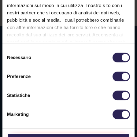
informazioni sul modo in cui utilizza il nostro sito con i
Contatti
nostri partner che si occupano di analisi dei dati web,
pubblicità e social media, i quali potrebbero combinarle
con altre informazioni che ha fornito loro o che hanno
raccolto dal suo utilizzo dei loro servizi. Acconsenta ai
Sede La Spezia
nostri cookie se continua ad utilizzare il nostro sito web.
Via Privata O.T.O., 33
Selezione
19136 La Spezia (SP)
Necessario
del
consenso
Tel. +39 0187 564 859
Preferenze
info@vigilanzalalince.it
Statistiche
Sede Massa Carrara
Via Aurelia Ovest 349
Marketing
54100 Massa (MS)
Tel. +39 0585 1886053