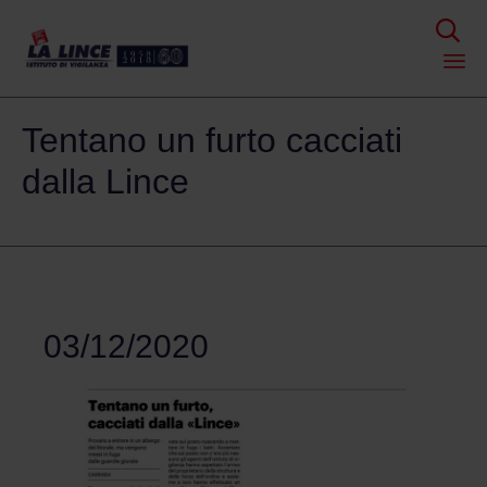

Skip
Tentano un furto cacciati
to
content
dalla Lince
03/12/2020