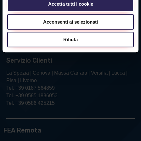
Accetta tutti i cookie
Sede Livorno
Acconsenti ai selezionati
Via Verga, 26/28
57121 Livorno (LI)
Rifiuta
Tel. +39 0586 425215
Servizio Clienti
La Spezia | Genova | Massa Carrara | Versilia | Lucca |
Pisa | Livorno
Tel. +39 0187 564859
Tel. +39 0585 1886053
Tel. +39 0586 425215
FEA Remota