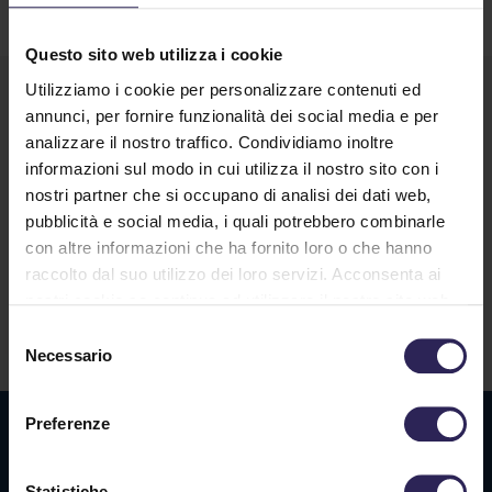
Questo sito web utilizza i cookie
Utilizziamo i cookie per personalizzare contenuti ed
annunci, per fornire funzionalità dei social media e per
analizzare il nostro traffico. Condividiamo inoltre
informazioni sul modo in cui utilizza il nostro sito con i
nostri partner che si occupano di analisi dei dati web,
pubblicità e social media, i quali potrebbero combinarle
con altre informazioni che ha fornito loro o che hanno
Lavora con noi
raccolto dal suo utilizzo dei loro servizi. Acconsenta ai
nostri cookie se continua ad utilizzare il nostro sito web.
Selezione
Contatti
Necessario
del
consenso
Preferenze
Sede La Spezia
Via Privata O.T.O., 33
Statistiche