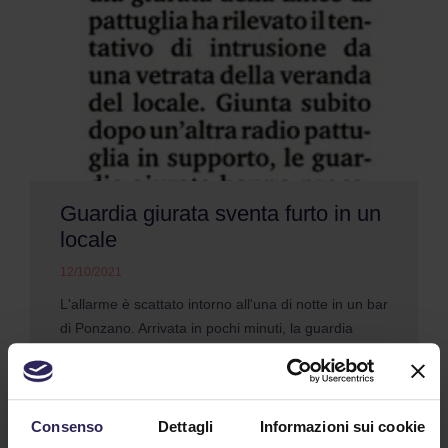
Guardia giurata sventa furto in un
locale
12/10/2021
L'allarme è scattato intorno all'una di notte in un bar
di Ponzano. Arrivata in pochi minuti, la guardia
giurata di pattuglia della Lince (...)
Continua a Leggere
Consenso
Dettagli
Informazioni sui cookie