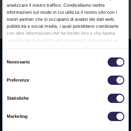
Lavora con noi
analizzare il nostro traffico. Condividiamo inoltre
informazioni sul modo in cui utilizza il nostro sito con i
nostri partner che si occupano di analisi dei dati web,
Contatti
pubblicità e social media, i quali potrebbero combinarle
con altre informazioni che ha fornito loro o che hanno
raccolto dal suo utilizzo dei loro servizi. Acconsenta ai
nostri cookie se continua ad utilizzare il nostro sito web.
Sede La Spezia
Selezione
Via Privata O.T.O., 33
Necessario
del
19136 La Spezia (SP)
consenso
Preferenze
Tel. +39 0187 564 859
info@vigilanzalalince.it
Statistiche
Sede Massa Carrara
Marketing
Via Aurelia Ovest 349
54100 Massa (MS)