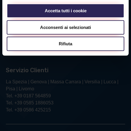
Tel. +39 0585 1886053
Accetta tutti i cookie
Sede Livorno
Acconsenti ai selezionati
Via Verga, 26/28
Rifiuta
57121 Livorno (LI)
Tel. +39 0586 425215
Servizio Clienti
La Spezia | Genova | Massa Carrara | Versilia | Lucca |
Pisa | Livorno
Tel. +39 0187 564859
Tel. +39 0585 1886053
Tel. +39 0586 425215