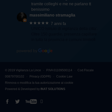
tramite colleghi e me ne parlano tt
benissimo
massimiliano stramaglia
★★★★★
7 anni fa
UNICO Istituto di vigilanza della citta'.
Oltre 150 guardie, presenza capillare
in tutta la provincia e comuni limitrofi
© 2019 Vigilanza La Lince ∙ P.IVA 01109500114 ∙ Cod.Fiscale
00879700102 ∙
Privacy (GDPR)
∙
Cookie Law
Rinnova o modifica la tua autorizzazione ai cookie
Powered & Developed by
INAT SOLUTIONS