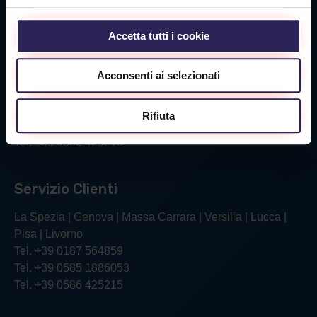
Via Aurelia Ovest 349
54100 Massa (MS)
Tel. +39 0585 1886053
Accetta tutti i cookie
Acconsenti ai selezionati
Sede Livorno
Via Verga, 26/28
Rifiuta
57121 Livorno (LI)
Tel. +39 0586 425215
Servizio Clienti
La Spezia | Genova | Massa Carrara | Versilia | Lucca |
Pisa | Livorno
Tel. +39 0187 564859
Tel. +39 0585 1886053
Tel. +39 0586 425215