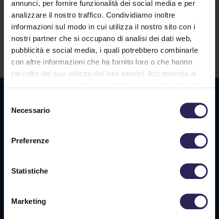
annunci, per fornire funzionalità dei social media e per
analizzare il nostro traffico. Condividiamo inoltre
Lavora con noi
informazioni sul modo in cui utilizza il nostro sito con i
nostri partner che si occupano di analisi dei dati web,
pubblicità e social media, i quali potrebbero combinarle
Contatti
con altre informazioni che ha fornito loro o che hanno
raccolto dal suo utilizzo dei loro servizi. Acconsenta ai
nostri cookie se continua ad utilizzare il nostro sito web.
Sede La Spezia
Selezione
Necessario
del
Via Privata O.T.O., 33
consenso
19136 La Spezia (SP)
Preferenze
Tel. +39 0187 564 859
info@vigilanzalalince.it
Statistiche
Sede Massa Carrara
Marketing