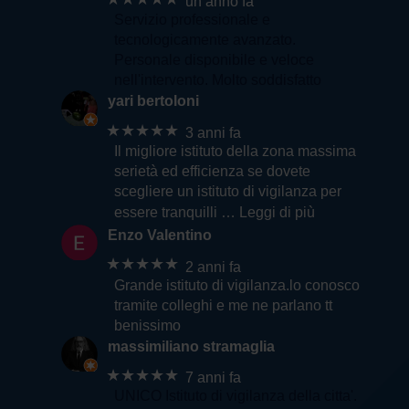
un anno fa
Servizio professionale e
tecnologicamente avanzato.
Personale disponibile e veloce
nell'intervento. Molto soddisfatto
yari bertoloni
★★★★★
3 anni fa
Il migliore istituto della zona massima
serietà ed efficienza se dovete
scegliere un istituto di vigilanza per
essere tranquilli
… Leggi di più
Enzo Valentino
★★★★★
2 anni fa
Grande istituto di vigilanza.lo conosco
tramite colleghi e me ne parlano tt
benissimo
massimiliano stramaglia
★★★★★
7 anni fa
UNICO Istituto di vigilanza della citta'.