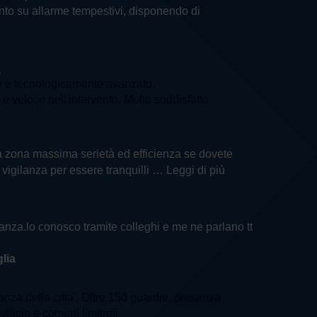
vento su allarme tempestivi, disponendo di
a
e e tecnologicamente avanzato.
e veloce nell'intervento. Molto soddisfatto
ella zona massima serietà ed efficienza se dovete
i vigilanza per essere tranquilli
… Leggi di più
ilanza.lo conosco tramite colleghi e me ne parlano tt
lia
lanza della citta'. Oltre 150 guardie, presenza
ovincia e comuni limitrofi