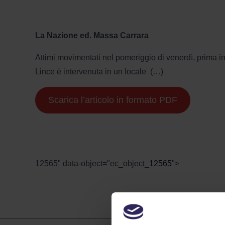
La Nazione ed. Massa Carrara
Attimi movimentati nel pomeriggio di venerdì, prima in G
Lince è intervenuta in un locale (…)
Scarica l’articolo in formato PDF
12565" data-object="ec_object_
12565
">