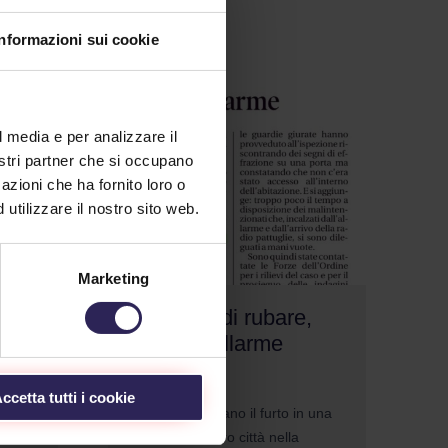
Informazioni sui cookie
l media e per analizzare il
nostri partner che si occupano
azioni che ha fornito loro o
utilizzare il nostro sito web.
Marketing
Tentano di rubare,
in
scatta l’allarme
10/10/2024
ccetta tutti i cookie
Carrara. Tentano il furto in una
e
casa del centro città nella