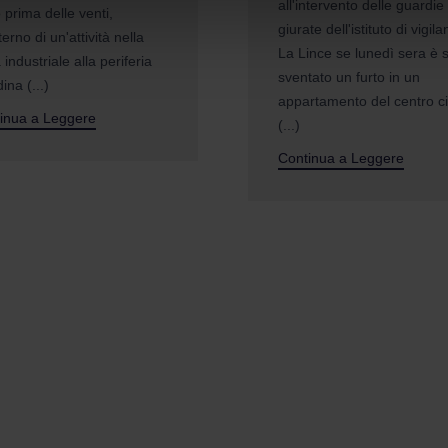
all'intervento delle guardie
 prima delle venti,
giurate dell'istituto di vigil
nterno di un'attività nella
La Lince se lunedì sera è s
industriale alla periferia
sventato un furto in un
dina (...)
appartamento del centro ci
inua a Leggere
(...)
Continua a Leggere