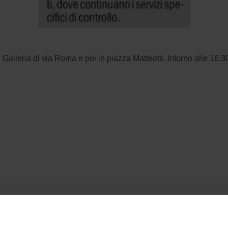
alleria di via Roma e poi in piazza Matteotti. Intorno alle 16.30 l