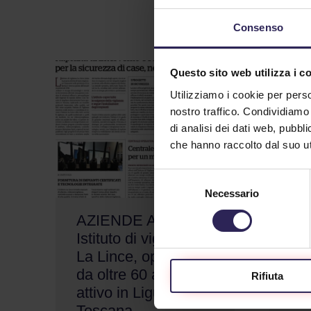
Consenso
Questo sito web utilizza i c
Utilizziamo i cookie per perso
nostro traffico. Condividiamo 
di analisi dei dati web, pubbl
che hanno raccolto dal suo uti
Selezione
Necessario
del
consenso
AZIENDE AL TOP.
Sca
Istituto di vigilanza
col
La Lince, operativo
10/1
da oltre 60 anni, è
Rifiuta
L'alt
attivo in Liguria e in
all'i
Toscana