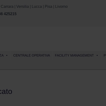
rara | Versilia | Lucca | Pisa | Livorno
86 425215
Skip
ZA
CENTRALE OPERATIVA
FACILITY MANAGEMENT
P
to
content
cato