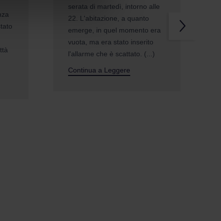
serata di martedì, intorno alle
anza
22. L'abitazione, a quanto
tato
emerge, in quel momento era
vuota, ma era stato inserito
ttà
l'allarme che è scattato. (...)
Continua a Leggere