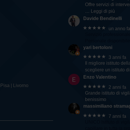
Offre servizi di inter
… Leggi di più
Davide Bendinelli
★★★★★
un anno f
Servizio professional
Personale disponibile 
yari bertoloni
★★★★★
3 anni fa
Il migliore istituto d
scegliere un istituto d
Enzo Valentino
 Pisa | Livorno
★★★★★
2 anni fa
Grande istituto di vig
benissimo
massimiliano stramag
★★★★★
7 anni fa
UNICO Istituto di vigi
capillare in tutta la pr