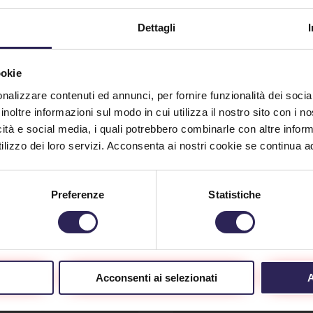
ARTICOLI CORRELATI
Dettagli
ookie
nalizzare contenuti ed annunci, per fornire funzionalità dei socia
inoltre informazioni sul modo in cui utilizza il nostro sito con i 
icità e social media, i quali potrebbero combinarle con altre inform
lizzo dei loro servizi. Acconsenta ai nostri cookie se continua ad 
Preferenze
Statistiche
tta l’allarme e il
Sventato un furto 
po va in fumo
casa dalla Lince
9/2024
Acconsenti ai selezionati
A
10/10/2024
ra sera è scattato l'allarme
Carrara. E'stato solo grazi
stituto di vigilanza La Lince,