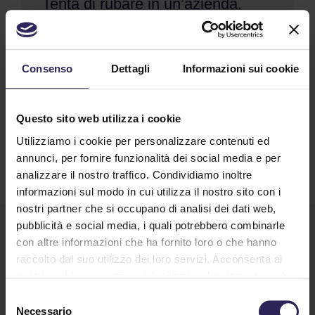
Tenta di rubare in un’azienda.
Messo in fuga dalla Lince
11/25/2025
Gli agenti del servizio di vigilanza La Lince hanno
Consenso
Dettagli
Informazioni sui cookie
sventato un nuovo furto che un malvivente stava
cercando di mettere in atto in un'azienda (...)
Questo sito web utilizza i cookie
Continua a Leggere
Utilizziamo i cookie per personalizzare contenuti ed
annunci, per fornire funzionalità dei social media e per
analizzare il nostro traffico. Condividiamo inoltre
informazioni sul modo in cui utilizza il nostro sito con i
nostri partner che si occupano di analisi dei dati web,
pubblicità e social media, i quali potrebbero combinarle
con altre informazioni che ha fornito loro o che hanno
raccolto dal suo utilizzo dei loro servizi. Acconsenta ai
nostri cookie se continua ad utilizzare il nostro sito web.
Selezione
Necessario
del