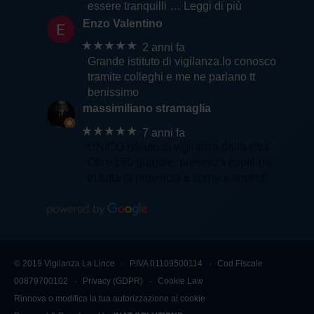
essere tranquilli
… Leggi di più
Enzo Valentino
★★★★★
2 anni fa
Grande istituto di vigilanza.lo conosco
tramite colleghi e me ne parlano tt
benissimo
massimiliano stramaglia
★★★★★
7 anni fa
UNICO Istituto di vigilanza della citta'.
Oltre 150 guardie, presenza capillare
in tutta la provincia e comuni limitrofi
© 2019 Vigilanza La Lince ∙ P.IVA 01109500114 ∙ Cod.Fiscale
00879700102 ∙
Privacy (GDPR)
∙
Cookie Law
Rinnova o modifica la tua autorizzazione ai cookie