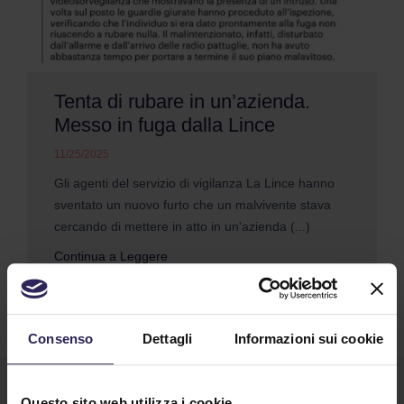
Tenta di rubare in un’azienda.
Messo in fuga dalla Lince
11/25/2025
Gli agenti del servizio di vigilanza La Lince hanno
sventato un nuovo furto che un malvivente stava
cercando di mettere in atto in un'azienda (...)
Continua a Leggere
Consenso
Dettagli
Informazioni sui cookie
Questo sito web utilizza i cookie