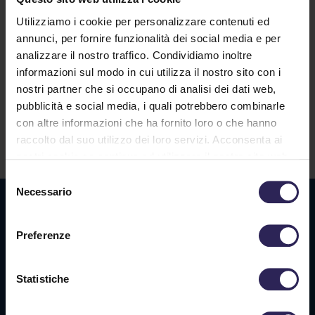
Utilizziamo i cookie per personalizzare contenuti ed
annunci, per fornire funzionalità dei social media e per
analizzare il nostro traffico. Condividiamo inoltre
informazioni sul modo in cui utilizza il nostro sito con i
Lavora con noi
nostri partner che si occupano di analisi dei dati web,
pubblicità e social media, i quali potrebbero combinarle
con altre informazioni che ha fornito loro o che hanno
raccolto dal suo utilizzo dei loro servizi. Acconsenta ai
Contatti
nostri cookie se continua ad utilizzare il nostro sito web.
Selezione
Necessario
del
Sede La Spezia
consenso
Via Privata O.T.O., 33
Preferenze
19136 La Spezia (SP)
Statistiche
Tel. +39 0187 564 859
info@vigilanzalalince.it