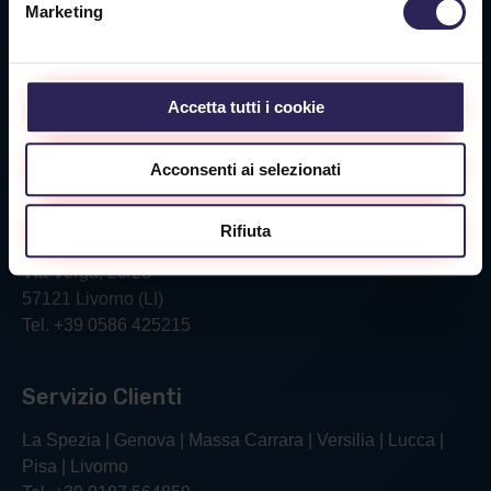
Marketing
Sede Massa Carrara
Via Aurelia Ovest 349
Accetta tutti i cookie
54100 Massa (MS)
Tel. +39 0585 1886053
Acconsenti ai selezionati
Sede Livorno
Rifiuta
Via Verga, 26/28
57121 Livorno (LI)
Tel. +39 0586 425215
Servizio Clienti
La Spezia | Genova | Massa Carrara | Versilia | Lucca |
Pisa | Livorno