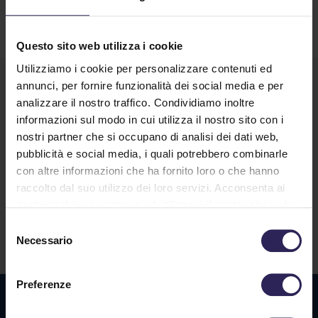
Questo sito web utilizza i cookie
Utilizziamo i cookie per personalizzare contenuti ed
annunci, per fornire funzionalità dei social media e per
analizzare il nostro traffico. Condividiamo inoltre
informazioni sul modo in cui utilizza il nostro sito con i
nostri partner che si occupano di analisi dei dati web,
pubblicità e social media, i quali potrebbero combinarle
con altre informazioni che ha fornito loro o che hanno
Lavora con noi
raccolto dal suo utilizzo dei loro servizi. Acconsenta ai
nostri cookie se continua ad utilizzare il nostro sito web.
Selezione
Contatti
Necessario
del
consenso
Preferenze
Sede La Spezia