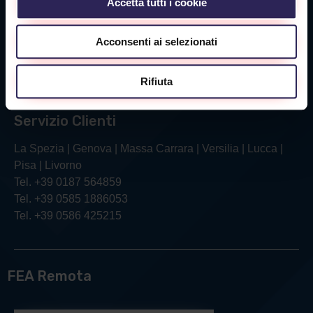
Accetta tutti i cookie
Sede Livorno
Via Verga, 26/28
Acconsenti ai selezionati
57121 Livorno (LI)
Tel. +39 0586 425215
Rifiuta
Servizio Clienti
La Spezia | Genova | Massa Carrara | Versilia | Lucca |
Pisa | Livorno
Tel. +39 0187 564859
Tel. +39 0585 1886053
Tel. +39 0586 425215
FEA Remota