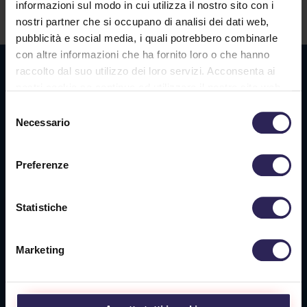
informazioni sul modo in cui utilizza il nostro sito con i
Contatti
nostri partner che si occupano di analisi dei dati web,
pubblicità e social media, i quali potrebbero combinarle
con altre informazioni che ha fornito loro o che hanno
Sede La Spezia
raccolto dal suo utilizzo dei loro servizi. Acconsenta ai
nostri cookie se continua ad utilizzare il nostro sito web.
Via Privata O.T.O., 33
Selezione
19136 La Spezia (SP)
Necessario
del
consenso
Tel. +39 0187 564 859
info@vigilanzalalince.it
Preferenze
Statistiche
Sede Massa Carrara
Via Aurelia Ovest 349
Marketing
54100 Massa (MS)
Tel. +39 0585 1886053