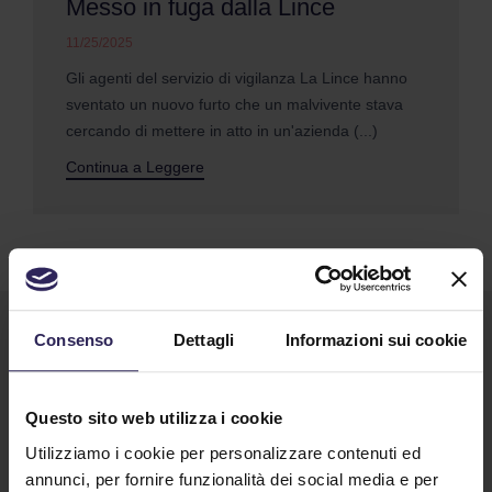
Messo in fuga dalla Lince
11/25/2025
Gli agenti del servizio di vigilanza La Lince hanno
sventato un nuovo furto che un malvivente stava
cercando di mettere in atto in un'azienda (...)
Continua a Leggere
Consenso
Dettagli
Informazioni sui cookie
Questo sito web utilizza i cookie
Utilizziamo i cookie per personalizzare contenuti ed
annunci, per fornire funzionalità dei social media e per
Lavora con noi