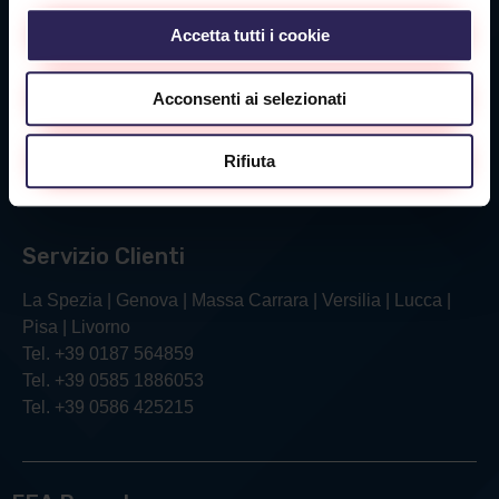
Tel. +39 0585 1886053
Accetta tutti i cookie
Sede Livorno
Acconsenti ai selezionati
Via Verga, 26/28
57121 Livorno (LI)
Rifiuta
Tel. +39 0586 425215
Servizio Clienti
La Spezia | Genova | Massa Carrara | Versilia | Lucca |
Pisa | Livorno
Tel. +39 0187 564859
Tel. +39 0585 1886053
Tel. +39 0586 425215