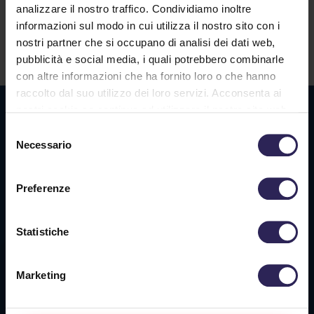
analizzare il nostro traffico. Condividiamo inoltre
informazioni sul modo in cui utilizza il nostro sito con i
nostri partner che si occupano di analisi dei dati web,
Contatti
pubblicità e social media, i quali potrebbero combinarle
con altre informazioni che ha fornito loro o che hanno
raccolto dal suo utilizzo dei loro servizi. Acconsenta ai
Sede La Spezia
nostri cookie se continua ad utilizzare il nostro sito web.
Selezione
Via Privata O.T.O., 33
Necessario
del
19136 La Spezia (SP)
consenso
Preferenze
Tel. +39 0187 564 859
info@vigilanzalalince.it
Statistiche
Sede Massa Carrara
Marketing
Via Aurelia Ovest 349
54100 Massa (MS)