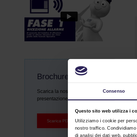
Brochure
Consenso
Scarica la nostra brochure di
presentazione.
Questo sito web utilizza i c
Utilizziamo i cookie per perso
Scarica PDF
nostro traffico. Condividiamo 
di analisi dei dati web, pubbl