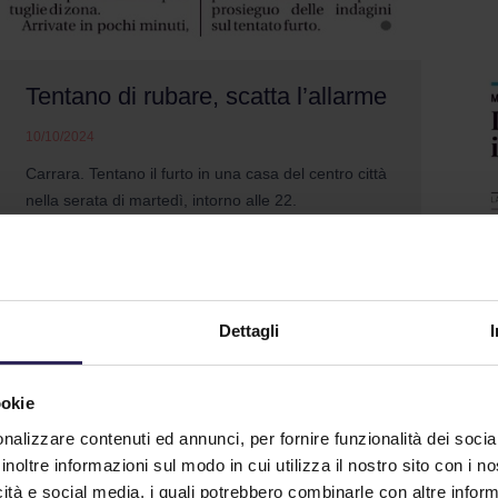
Tentano di rubare, scatta l’allarme
10/10/2024
Carrara. Tentano il furto in una casa del centro città
nella serata di martedì, intorno alle 22.
L'abitazione, a quanto emerge, in quel momento
era vuota, ma era stato inserito l'allarme che è
scattato. (...)
Continua a Leggere
Dettagli
ookie
nalizzare contenuti ed annunci, per fornire funzionalità dei socia
inoltre informazioni sul modo in cui utilizza il nostro sito con i 
icità e social media, i quali potrebbero combinarle con altre inform