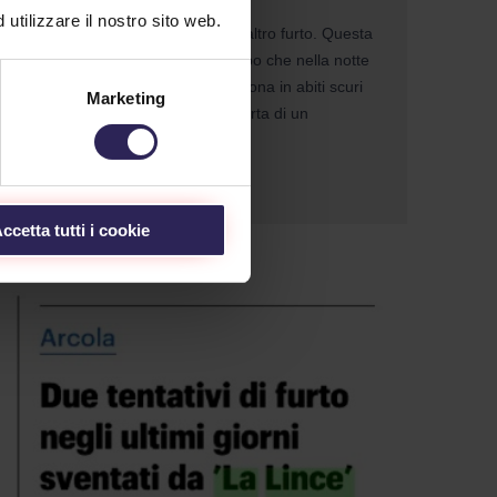
utilizzare il nostro sito web.
La Lince è riuscita a sventare un altro furto. Questa
volta in pieno centro cittadino, dopo che nella notte
tra martedì e mercoledì, una persona in abiti scuri
Marketing
(...) ha cercato di scassinare la porta di un
ristorante. (...)
Continua a Leggere
ccetta tutti i cookie