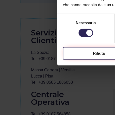
che hanno raccolto dal suo uti
Selezione
Necessario
del
consenso
Servizio
Clienti
La Spezia
Rifiuta
Tel. +39 0187 564859
Massa Carrara | Versilia
Lucca | Pisa
Tel. +39 0585 1886053
Centrale
Operativa
Tel. +39 0187 564858