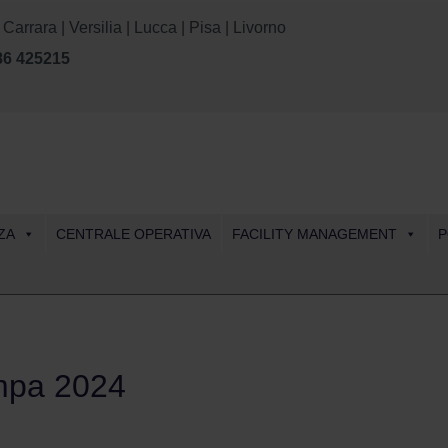
rara | Versilia | Lucca | Pisa | Livorno
86 425215
Skip
ZA
CENTRALE OPERATIVA
FACILITY MANAGEMENT
P
to
content
mpa 2024