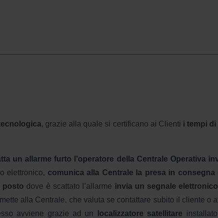
 tecnologica
, grazie alla quale si certificano ai Clienti
i tempi di
ta un allarme furto l’operatore della Centrale Operativa inv
vo elettronico,
comunica alla Centrale la presa in consegna d
l posto
dove è scattato l’allarme
invia un segnale elettronico
i trasmette alla Centrale, che valuta se contattare subito il clien
cesso avviene grazie ad un
localizzatore satellitare
installat