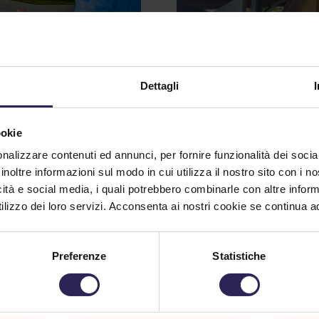
Videosorveglianz
 anno di
intelligente:
urezza: i numeri
Dettagli
sicurezza integra
 raccontano il
e gestione
stro impegno
consapevole
ookie
2/2026
nalizzare contenuti ed annunci, per fornire funzionalità dei socia
01/22/2026
 di consuetudine,
inoltre informazioni sul modo in cui utilizza il nostro sito con i 
ividiamo i dati che
Nel percorso di evoluzione
icità e social media, i quali potrebbero combinarle con altre inform
ontano, meglio di ogni
sistemi di sicurezza, la
lizzo dei loro servizi. Acconsenta ai nostri cookie se continua ad 
a, il lavoro quotidiano...
videosorveglianza
con intelligenza
inua a Leggere
artificiale rappresenta ogg
Preferenze
Statistiche
degli...
Continua a Leggere