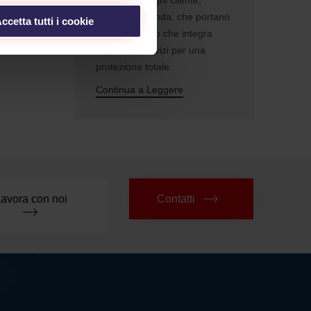
esigenze di ogni cliente,
privato o azienda, che portano
ccetta tutti i cookie
ad un progetto che integra
impianti e servizi per una
protezione totale.
Continua a Leggere
avora con noi
Contatti