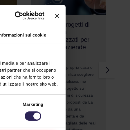
a
? ? + ? Progetti di
sicurezza
Informazioni sui cookie
ta
personalizzati per
privati e aziende
10/08/2025
l media e per analizzare il
Proteggere la propria casa o
nostri partner che si occupano
attività non significa scegliere
 dei
azioni che ha fornito loro o
un antifurto qualsiasi, ma
utilizzare il nostro sito web.
costruire un progetto su
misura. I sistemi di sicurezza
personalizzati proposti da La
i uno
Marketing
Lince nascono da una
consulenza attenta e da
un’analisi dettagliata delle reali