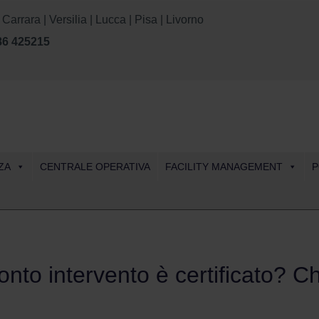
rara | Versilia | Lucca | Pisa | Livorno
86 425215
Skip
ZA
CENTRALE OPERATIVA
FACILITY MANAGEMENT
P
to
content
ronto intervento è certificato? C