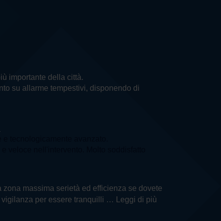
più importante della città.
vento su allarme tempestivi, disponendo di
a
e e tecnologicamente avanzato.
e veloce nell'intervento. Molto soddisfatto
ella zona massima serietà ed efficienza se dovete
i vigilanza per essere tranquilli
… Leggi di più