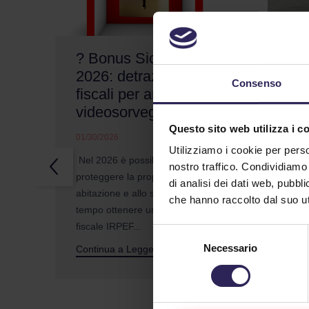
? Bonus Sicurezza
Un
2026: detrazioni
sic
Consenso
fiscali per antifurto e
che
videosorveglianza
no
Questo sito web utilizza i c
01/30/2026
01/2
Utilizziamo i cookie per perso
Nel 2026 è possibile
Come
nostro traffico. Condividiamo 
proteggere la propria
cond
di analisi dei dati web, pubbl
abitazione e allo stesso
racc
che hanno raccolto dal suo uti
tempo ottenere una detrazione
parol
fiscale IRPEF...
Selezione
Cont
Necessario
del
Continua a Leggere
consenso