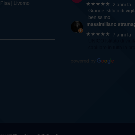
 Pisa | Livorno
★★★★★
2 anni fa
Grande istituto di vig
benissimo
massimiliano stramag
★★★★★
7 anni fa
UNICO Istituto di vigi
capillare in tutta la pr