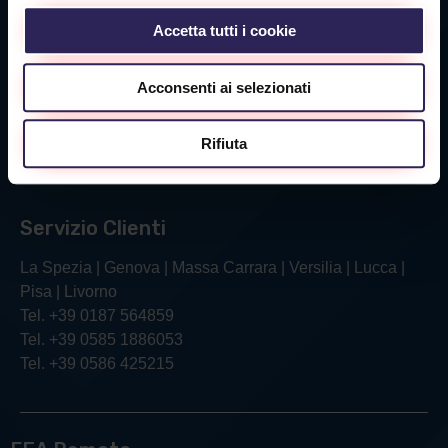
Tel. +39 0585 1886053
Accetta tutti i cookie
Sede Livorno
Acconsenti ai selezionati
Via Verga, 26/28
57121 Livorno (LI)
Rifiuta
Tel. +39 0586 425215
Servizio Clienti
La Spezia | Genova | Massa Carrara | Versilia | Lucca |
Pisa | Livorno
Tel. +39 0187 564859
Tel. +39 0585 1886053
Tel. +39 0586 425215