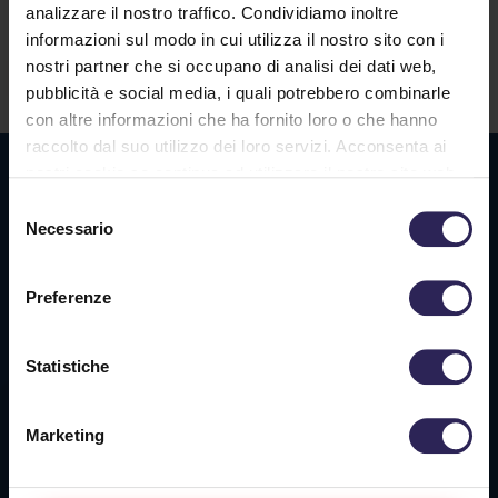
analizzare il nostro traffico. Condividiamo inoltre
informazioni sul modo in cui utilizza il nostro sito con i
nostri partner che si occupano di analisi dei dati web,
Contatti
pubblicità e social media, i quali potrebbero combinarle
con altre informazioni che ha fornito loro o che hanno
raccolto dal suo utilizzo dei loro servizi. Acconsenta ai
Sede La Spezia
nostri cookie se continua ad utilizzare il nostro sito web.
Selezione
Via Privata O.T.O., 33
Necessario
del
19136 La Spezia (SP)
consenso
Preferenze
Tel. +39 0187 564 859
info@vigilanzalalince.it
Statistiche
Sede Massa Carrara
Marketing
Via Aurelia Ovest 349
54100 Massa (MS)