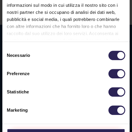
informazioni sul modo in cui utilizza il nostro sito con i
Contatti
nostri partner che si occupano di analisi dei dati web,
pubblicità e social media, i quali potrebbero combinarle
con altre informazioni che ha fornito loro o che hanno
raccolto dal suo utilizzo dei loro servizi. Acconsenta ai
Sede La Spezia
nostri cookie se continua ad utilizzare il nostro sito web.
Via Privata O.T.O., 33
Selezione
19136 La Spezia (SP)
Necessario
del
consenso
Tel. +39 0187 564 859
Preferenze
info@vigilanzalalince.it
Statistiche
Sede Massa Carrara
Via Aurelia Ovest 349
Marketing
54100 Massa (MS)
Tel. +39 0585 1886053