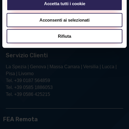
Accetta tutti i cookie
Sede Livorno
Acconsenti ai selezionati
Via Verga, 26/28
57121 Livorno (LI)
Rifiuta
Tel. +39 0586 425215
Servizio Clienti
La Spezia | Genova | Massa Carrara | Versilia | Lucca |
Pisa | Livorno
Tel. +39 0187 564859
Tel. +39 0585 1886053
Tel. +39 0586 425215
FEA Remota