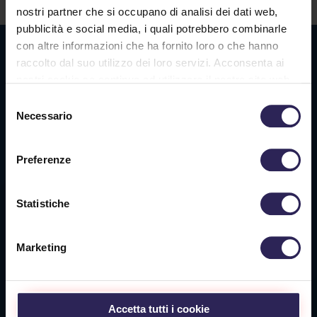
nostri partner che si occupano di analisi dei dati web,
pubblicità e social media, i quali potrebbero combinarle
con altre informazioni che ha fornito loro o che hanno
Sede La Spezia
raccolto dal suo utilizzo dei loro servizi. Acconsenta ai
Via Privata O.T.O., 33
nostri cookie se continua ad utilizzare il nostro sito web.
19136 La Spezia (SP)
Selezione
Necessario
del
Tel. +39 0187 564 859
consenso
info@vigilanzalalince.it
Preferenze
Sede Massa Carrara
Statistiche
Via Aurelia Ovest 349
54100 Massa (MS)
Marketing
Tel. +39 0585 1886053
Sede Livorno
Accetta tutti i cookie