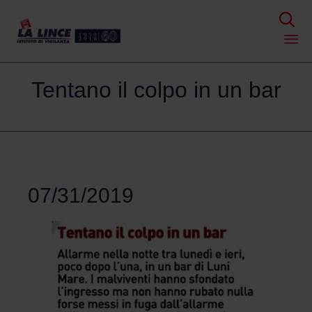

Skip
Tentano il colpo in un bar
to
content
07/31/2019