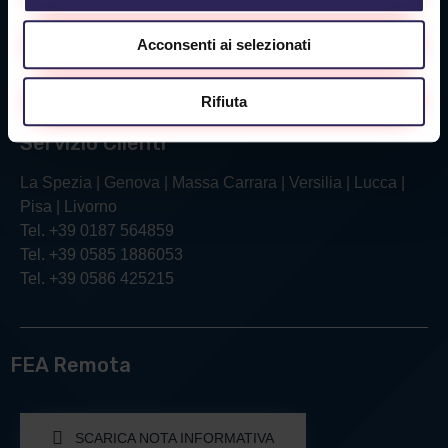
Via Verga, 26/28
Acconsenti ai selezionati
57121 Livorno (LI)
Tel. +39 0586 425215
Rifiuta
Servizio Clienti
La Spezia | Genova | Massa Carrara | Versilia | Lucca |
Pisa | Livorno
Tel. +39 0187 564859
Tel. +39 0585 1886053
Tel. +39 0586 425215
FEA Remota
SCARICA NOTA INFORMATIVA