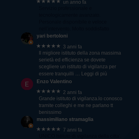
★★★★★
un anno fa
Servizio professionale e
tecnologicamente avanzato.
Personale disponibile e veloce
nell'intervento. Molto soddisfatto
yari bertoloni
★★★★★
3 anni fa
Il migliore istituto della zona massima
serietà ed efficienza se dovete
scegliere un istituto di vigilanza per
essere tranquilli
… Leggi di più
Enzo Valentino
★★★★★
2 anni fa
Grande istituto di vigilanza.lo conosco
tramite colleghi e me ne parlano tt
benissimo
massimiliano stramaglia
★★★★★
7 anni fa
UNICO Istituto di vigilanza della citta'.