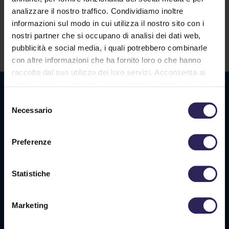
Lavora con noi
analizzare il nostro traffico. Condividiamo inoltre
informazioni sul modo in cui utilizza il nostro sito con i
nostri partner che si occupano di analisi dei dati web,
Contatti
pubblicità e social media, i quali potrebbero combinarle
con altre informazioni che ha fornito loro o che hanno
raccolto dal suo utilizzo dei loro servizi. Acconsenta ai
nostri cookie se continua ad utilizzare il nostro sito web.
Sede La Spezia
Selezione
Necessario
Via Privata O.T.O., 33
del
19136 La Spezia (SP)
consenso
Preferenze
Tel. +39 0187 564 859
info@vigilanzalalince.it
Statistiche
Sede Massa Carrara
Marketing
Via Aurelia Ovest 349