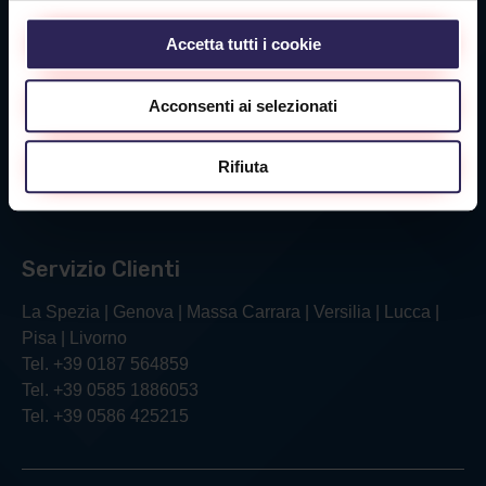
54100 Massa (MS)
Tel. +39 0585 1886053
Accetta tutti i cookie
Sede Livorno
Acconsenti ai selezionati
Via Verga, 26/28
Rifiuta
57121 Livorno (LI)
Tel. +39 0586 425215
Servizio Clienti
La Spezia | Genova | Massa Carrara | Versilia | Lucca |
Pisa | Livorno
Tel. +39 0187 564859
Tel. +39 0585 1886053
Tel. +39 0586 425215