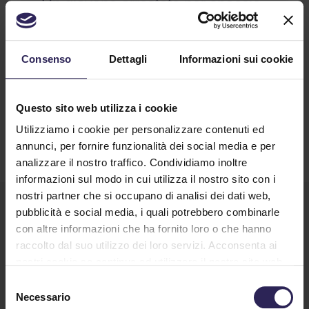
Un giovane arrestato per spaccio
11/03/2022
(...) E' lì che i carabinieri, su segnalazione
Consenso
Dettagli
Informazioni sui cookie
dell'istituto di vigilanza La Lince, hanno rintracciato
due cittadini tunisini (...)
Continua a Leggere
Questo sito web utilizza i cookie
Utilizziamo i cookie per personalizzare contenuti ed
annunci, per fornire funzionalità dei social media e per
analizzare il nostro traffico. Condividiamo inoltre
informazioni sul modo in cui utilizza il nostro sito con i
nostri partner che si occupano di analisi dei dati web,
pubblicità e social media, i quali potrebbero combinarle
con altre informazioni che ha fornito loro o che hanno
raccolto dal suo utilizzo dei loro servizi. Acconsenta ai
nostri cookie se continua ad utilizzare il nostro sito web.
Selezione
Necessario
del
Lavora con noi