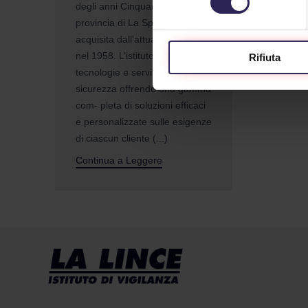
degli anni Cinquanta nella
provincia di La Spezia e viene
acquisita dall'attuale proprietà
nel 1958. L’istituto si occupa di
Rifiuta
tecnologie e servizi per la
sicurezza offrendo una gamma
com- pleta di soluzioni efficaci
e personalizzate sulle esigenze
di ciascun cliente (...)
Continua a Leggere