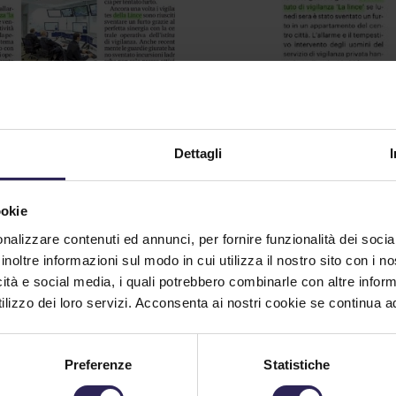
tta l’allarme e il
Sventato un furto 
po va in fumo
Dettagli
casa dalla Lince
9/2024
10/10/2024
ra sera è scattato l'allarme
ookie
Carrara. E'stato solo grazi
stituto di vigilanza La Lince,
nalizzare contenuti ed annunci, per fornire funzionalità dei socia
all'intervento delle guardie
 prima delle venti,
inoltre informazioni sul modo in cui utilizza il nostro sito con i 
giurate dell'istituto di vigil
nterno di un'attività nella
icità e social media, i quali potrebbero combinarle con altre inform
La Lince se lunedì sera è s
industriale alla periferia
lizzo dei loro servizi. Acconsenta ai nostri cookie se continua ad 
sventato un furto in un
dina (...)
appartamento del centro ci
inua a Leggere
(...)
Preferenze
Statistiche
Continua a Leggere