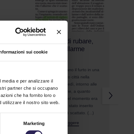
Tentano di rubare,
in
scatta l’allarme
Informazioni sui cookie
10/10/2024
Carrara. Tentano il furto in una
e
casa del centro città nella
l media e per analizzare il
serata di martedì, intorno alle
nostri partner che si occupano
anza
22. L'abitazione, a quanto
azioni che ha fornito loro o
tato
emerge, in quel momento era
utilizzare il nostro sito web.
vuota, ma era stato inserito
ttà
l'allarme che è scattato. (...)
Continua a Leggere
Marketing