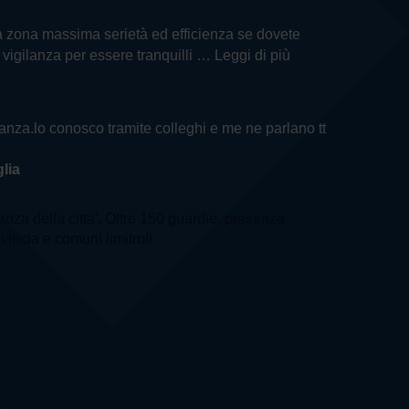
ella zona massima serietà ed efficienza se dovete
i vigilanza per essere tranquilli
… Leggi di più
ilanza.lo conosco tramite colleghi e me ne parlano tt
lia
lanza della citta'. Oltre 150 guardie, presenza
ovincia e comuni limitrofi