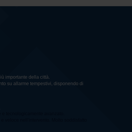
più importante della città.
vento su allarme tempestivi, disponendo di
a
e e tecnologicamente avanzato.
e veloce nell'intervento. Molto soddisfatto