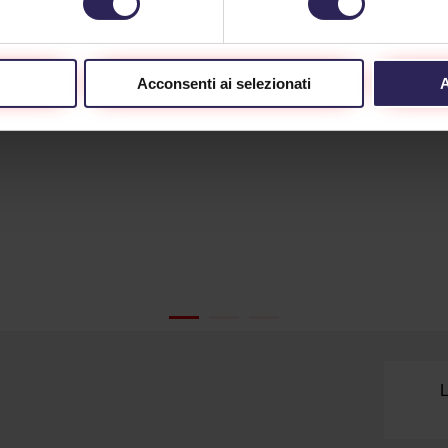
Acconsenti ai selezionati
A
L