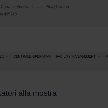
rara | Versilia | Lucca | Pisa | Livorno
86 425215
Skip
ZA
CENTRALE OPERATIVA
FACILITY MANAGEMENT
P
to
content
itatori alla mostra