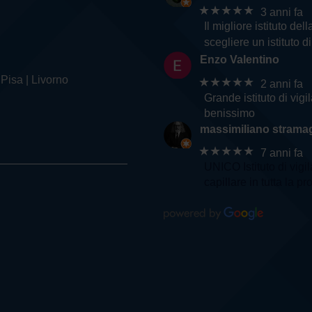
★★★★★
3 anni fa
Il migliore istituto d
scegliere un istituto d
Enzo Valentino
 Pisa | Livorno
★★★★★
2 anni fa
Grande istituto di vig
benissimo
massimiliano stramag
★★★★★
7 anni fa
UNICO Istituto di vigi
capillare in tutta la pr