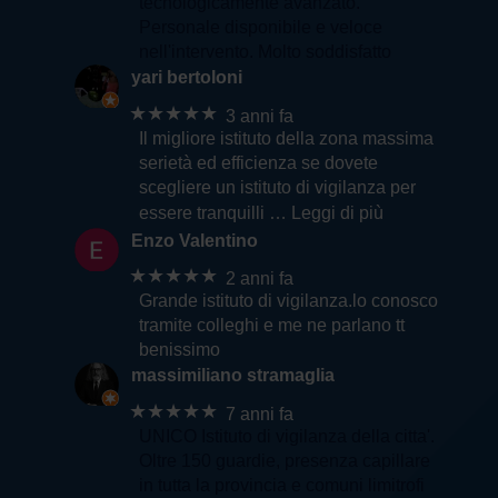
tecnologicamente avanzato.
Personale disponibile e veloce
nell'intervento. Molto soddisfatto
yari bertoloni
★★★★★
3 anni fa
Il migliore istituto della zona massima
serietà ed efficienza se dovete
scegliere un istituto di vigilanza per
essere tranquilli
… Leggi di più
Enzo Valentino
★★★★★
2 anni fa
Grande istituto di vigilanza.lo conosco
tramite colleghi e me ne parlano tt
benissimo
massimiliano stramaglia
★★★★★
7 anni fa
UNICO Istituto di vigilanza della citta'.
Oltre 150 guardie, presenza capillare
in tutta la provincia e comuni limitrofi