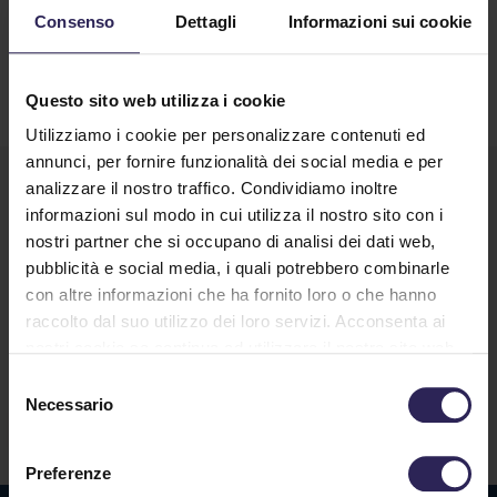
Consenso
Dettagli
Informazioni sui cookie
Continua a Leggere
Questo sito web utilizza i cookie
Utilizziamo i cookie per personalizzare contenuti ed
annunci, per fornire funzionalità dei social media e per
analizzare il nostro traffico. Condividiamo inoltre
informazioni sul modo in cui utilizza il nostro sito con i
nostri partner che si occupano di analisi dei dati web,
pubblicità e social media, i quali potrebbero combinarle
con altre informazioni che ha fornito loro o che hanno
raccolto dal suo utilizzo dei loro servizi. Acconsenta ai
Lavora con noi
nostri cookie se continua ad utilizzare il nostro sito web.
Selezione
Necessario
del
Contatti
consenso
Preferenze