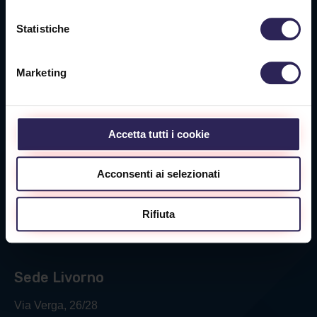
Sede La Spezia
Statistiche
Via Privata O.T.O., 33
19136 La Spezia (SP)
Marketing
Tel. +39 0187 564 859
info@vigilanzalalince.it
Accetta tutti i cookie
Sede Massa Carrara
Acconsenti ai selezionati
Via Aurelia Ovest 349
Rifiuta
54100 Massa (MS)
Tel. +39 0585 1886053
Sede Livorno
Via Verga, 26/28