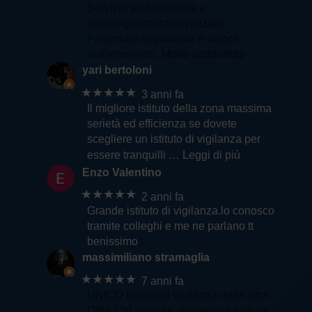
Servizio professionale e
tecnologicamente avanzato.
Personale disponibile e veloce
nell'intervento. Molto soddisfatto
yari bertoloni
★★★★★
3 anni fa
Il migliore istituto della zona massima
serietà ed efficienza se dovete
scegliere un istituto di vigilanza per
essere tranquilli
… Leggi di più
Enzo Valentino
★★★★★
2 anni fa
Grande istituto di vigilanza.lo conosco
tramite colleghi e me ne parlano tt
benissimo
massimiliano stramaglia
★★★★★
7 anni fa
UNICO Istituto di vigilanza della citta'.
Oltre 150 guardie, presenza capillare