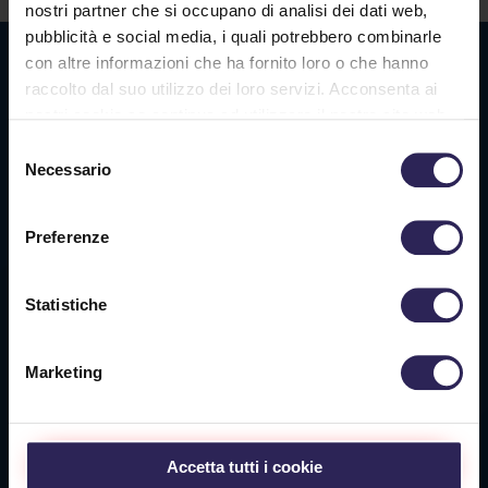
nostri partner che si occupano di analisi dei dati web,
pubblicità e social media, i quali potrebbero combinarle
Sede La Spezia
con altre informazioni che ha fornito loro o che hanno
raccolto dal suo utilizzo dei loro servizi. Acconsenta ai
Via Privata O.T.O., 33
nostri cookie se continua ad utilizzare il nostro sito web.
19136 La Spezia (SP)
Selezione
Necessario
del
Tel. +39 0187 564 859
consenso
info@vigilanzalalince.it
Preferenze
Sede Massa Carrara
Statistiche
Via Aurelia Ovest 349
54100 Massa (MS)
Marketing
Tel. +39 0585 1886053
Sede Livorno
Accetta tutti i cookie