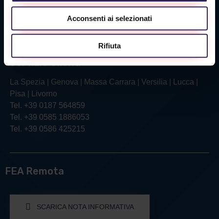
Via Verga, 26/28
Acconsenti ai selezionati
57121 Livorno (LI)
Tel. +39 0586 425215
Rifiuta
Servizio Clienti
La Spezia | Genova | Massa Carrara | Versilia | Lucca |
Pisa | Livorno
Tel. +39 0187 564859
Tel. +39 0585 1886053
Tel. +39 0586 425215
FEA Remota
SCARICA NOTA INFORMATIVA