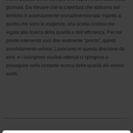
giornata. Da rilevare che la copertura che abbiamo sul
territorio è assolutamente sovradimensionata rispetto a
quello che sono le esigenze, una scelta costosa ma
legata alla ricerca della qualità e dell’efficienza. Per noi
pronto intervento vuol dire realmente “pronto”, quindi
assolutamente veloce. Lavoriamo in questa direzione da
anni
e i lusinghieri risultati ottenuti ci spingono a
proseguire nella costante ricerca della qualità dei servizi
svolti.