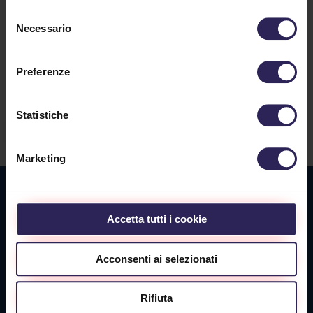
Selezione
Necessario
del
consenso
Preferenze
Lavora con noi
Statistiche
Contatti
Marketing
Sede La Spezia
Accetta tutti i cookie
Via Privata O.T.O., 33
19136 La Spezia (SP)
Acconsenti ai selezionati
Tel. +39 0187 564 859
info@vigilanzalalince.it
Rifiuta