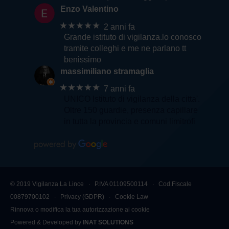
Enzo Valentino
★★★★★
2 anni fa
Grande istituto di vigilanza.lo conosco
tramite colleghi e me ne parlano tt
benissimo
massimiliano stramaglia
★★★★★
7 anni fa
UNICO Istituto di vigilanza della citta'.
Oltre 150 guardie, presenza capillare
in tutta la provincia e comuni limitrofi
© 2019 Vigilanza La Lince ∙ P.IVA 01109500114 ∙ Cod.Fiscale
00879700102 ∙
Privacy (GDPR)
∙
Cookie Law
Rinnova o modifica la tua autorizzazione ai cookie
Powered & Developed by
INAT SOLUTIONS