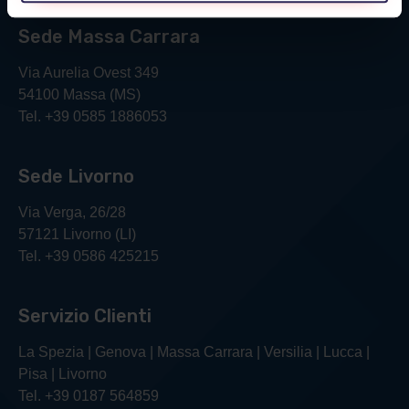
Sede Massa Carrara
Via Aurelia Ovest 349
54100 Massa (MS)
Tel. +39 0585 1886053
Sede Livorno
Via Verga, 26/28
57121 Livorno (LI)
Tel. +39 0586 425215
Servizio Clienti
La Spezia | Genova | Massa Carrara | Versilia | Lucca |
Pisa | Livorno
Tel. +39 0187 564859