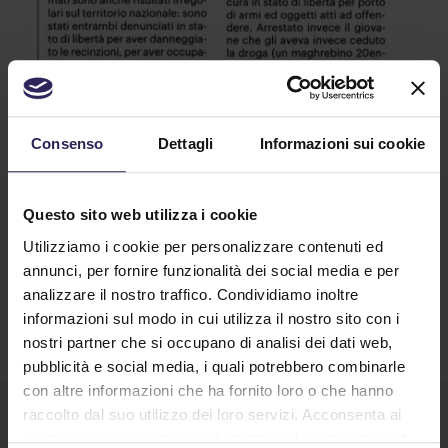
Blitz dei carabinieri in via Veneto.
Un giovane arrestato per spaccio
Consenso
Dettagli
Informazioni sui cookie
11/03/2022
(...) E' lì che i carabinieri, su segnalazione
dell'istituto di vigilanza La Lince, hanno rintracciato
Questo sito web utilizza i cookie
due cittadini tunisini (...)
Utilizziamo i cookie per personalizzare contenuti ed
Continua a Leggere
annunci, per fornire funzionalità dei social media e per
analizzare il nostro traffico. Condividiamo inoltre
informazioni sul modo in cui utilizza il nostro sito con i
nostri partner che si occupano di analisi dei dati web,
pubblicità e social media, i quali potrebbero combinarle
con altre informazioni che ha fornito loro o che hanno
raccolto dal suo utilizzo dei loro servizi. Acconsenta ai
nostri cookie se continua ad utilizzare il nostro sito web.