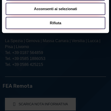
Via Verga, 26/28
Acconsenti ai selezionati
57121 Livorno (LI)
Tel. +39 0586 425215
Rifiuta
Servizio Clienti
La Spezia | Genova | Massa Carrara | Versilia | Lucca |
Pisa | Livorno
Tel. +39 0187 564859
Tel. +39 0585 1886053
Tel. +39 0586 425215
FEA Remota
SCARICA NOTA INFORMATIVA