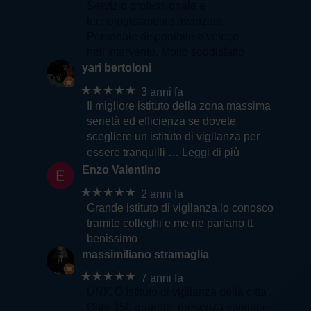
Servizio professionale e
tecnologicamente avanzato.
Personale disponibile e veloce
nell'intervento. Molto soddisfatto
yari bertoloni
★★★★★
3 anni fa
Il migliore istituto della zona massima
serietà ed efficienza se dovete
scegliere un istituto di vigilanza per
essere tranquilli
… Leggi di più
Enzo Valentino
★★★★★
2 anni fa
Grande istituto di vigilanza.lo conosco
tramite colleghi e me ne parlano tt
benissimo
massimiliano stramaglia
★★★★★
7 anni fa
UNICO Istituto di vigilanza della citta'.
Oltre 150 guardie, presenza capillare