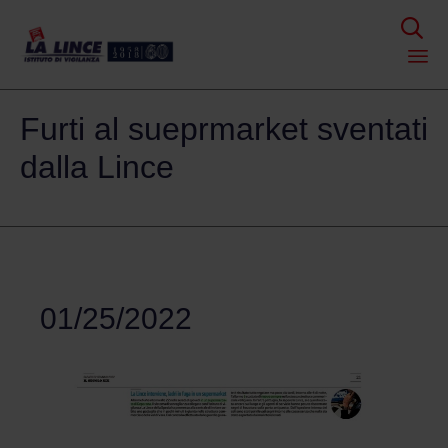

Skip
Furti al sueprmarket sventati
to
content
dalla Lince
01/25/2022