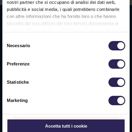
nostri partner che si occupano di analisi dei dati web,
pubblicità e social media, i quali potrebbero combinarle
Sede La Spezia
con altre informazioni che ha fornito loro o che hanno
raccolto dal suo utilizzo dei loro servizi. Acconsenta ai
Via Privata O.T.O., 33
nostri cookie se continua ad utilizzare il nostro sito web.
19136 La Spezia (SP)
Selezione
Necessario
del
Tel. +39 0187 564 859
consenso
info@vigilanzalalince.it
Preferenze
Sede Massa Carrara
Statistiche
Via Aurelia Ovest 349
54100 Massa (MS)
Marketing
Tel. +39 0585 1886053
Sede Livorno
Accetta tutti i cookie