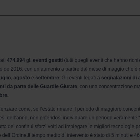
ati
474.994
gli
eventi gestiti
(tutti quegli eventi che hanno rich
co de 2016, con un aumento a partire dal mese di maggio che è co
uglio
,
agosto
e
settembre
. Gli eventi legati a
segnalazioni di 
nti da parte delle Guardie Giurate
, con una concentrazione ma
bre.
enziare come, se l’estate rimane il periodo di maggiore concentra
 mesi dell’anno, non potendosi individuare un periodo veramente “t
utto dei continui sforzi volti ad impiegare le migliori tecnologie 
dell’Ordine.Il tempo medio di intervento è stato di 5 minuti e 46