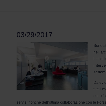
03/29/2017
Sono st
nell’ar
lesi di
l
interve
settem
Da evid
tutti i
sono fr
servizi,nonché dell’ottima collaborazione con le Forze 