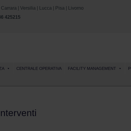
rara | Versilia | Lucca | Pisa | Livorno
86 425215
Skip
ZA
CENTRALE OPERATIVA
FACILITY MANAGEMENT
P
to
content
interventi