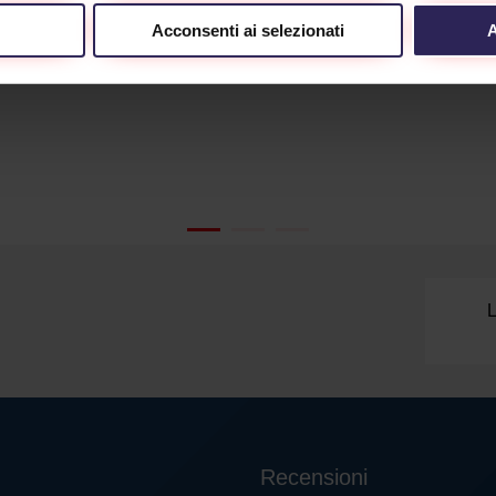
Acconsenti ai selezionati
A
L
Recensioni