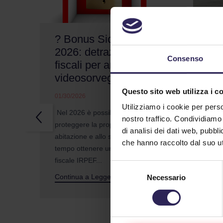
? Bonus Sicurezza
Un
2026: detrazioni
sic
Consenso
fiscali per antifurto e
che
videosorveglianza
no
Questo sito web utilizza i c
01/30/2026
01/2
Utilizziamo i cookie per perso
Nel 2026 è possibile
Come
nostro traffico. Condividiamo 
proteggere la propria
cond
di analisi dei dati web, pubbl
abitazione e allo stesso
racc
che hanno raccolto dal suo uti
tempo ottenere una detrazione
parol
fiscale IRPEF...
Cont
Selezione
Continua a Leggere
Necessario
del
consenso