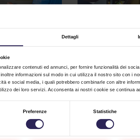
Videosorveglianz
 anno di
intelligente:
urezza: i numeri
Dettagli
sicurezza integra
 raccontano il
e gestione
stro impegno
consapevole
ookie
2/2026
nalizzare contenuti ed annunci, per fornire funzionalità dei socia
01/22/2026
 di consuetudine,
inoltre informazioni sul modo in cui utilizza il nostro sito con i 
ividiamo i dati che
Nel percorso di evoluzione
icità e social media, i quali potrebbero combinarle con altre inform
ontano, meglio di ogni
sistemi di sicurezza, la
lizzo dei loro servizi. Acconsenta ai nostri cookie se continua ad 
a, il lavoro quotidiano...
videosorveglianza
con intelligenza
inua a Leggere
artificiale rappresenta ogg
Preferenze
Statistiche
degli...
Continua a Leggere