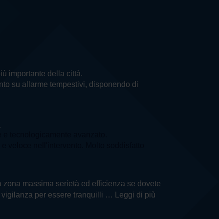
più importante della città.
vento su allarme tempestivi, disponendo di
a
e e tecnologicamente avanzato.
e veloce nell'intervento. Molto soddisfatto
ella zona massima serietà ed efficienza se dovete
i vigilanza per essere tranquilli
… Leggi di più