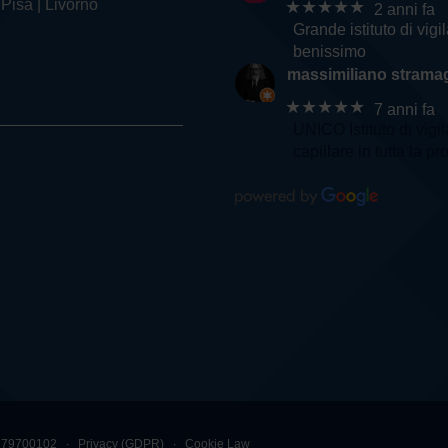
 Pisa | Livorno
★★★★★
2 anni fa
Grande istituto di vig
benissimo
massimiliano stramag
★★★★★
7 anni fa
UNICO Istituto di vigi
capillare in tutta la pr
00879700102 ∙
Privacy (GDPR)
∙
Cookie Law