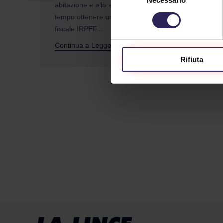
Necessario
del
abitazione e allo stesso
racc
consenso
tempo ottenere una detrazione
parol
fiscale IRPEF...
Cont
Continua a Leggere
Rifiuta