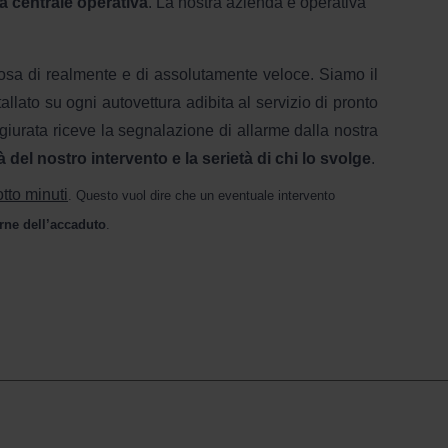
ra centrale operativa
. La nostra azienda è operativa
lcosa di realmente e di assolutamente veloce. Siamo il
allato su ogni autovettura adibita al servizio di pronto
 giurata riceve la segnalazione di allarme dalla nostra
à del nostro intervento e la serietà di chi lo svolge
.
otto minuti
. Questo vuol dire che un eventuale intervento
erne dell’accaduto
.