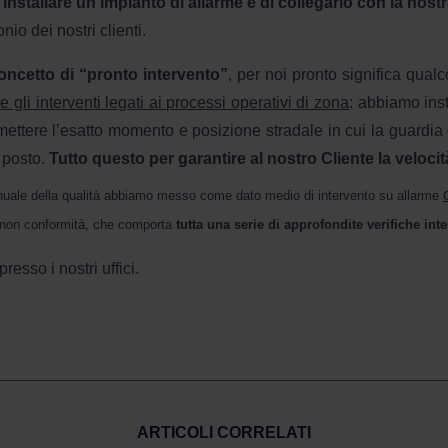
i
installare un impianto di allarme e di collegarlo con la nost
nio dei nostri clienti.
concetto di “pronto intervento”
, per noi pronto significa qua
re gli interventi legati ai processi operativi di zona
: abbiamo inst
asmettere l’esatto momento e posizione stradale in cui la guardia
l posto.
Tutto questo per garantire al nostro Cliente la velocit
ale della qualità abbiamo messo come dato medio di intervento su allarme
di non conformità, che comporta
tutta una serie di approfondite verifiche int
esso i nostri uffici.
ARTICOLI CORRELATI