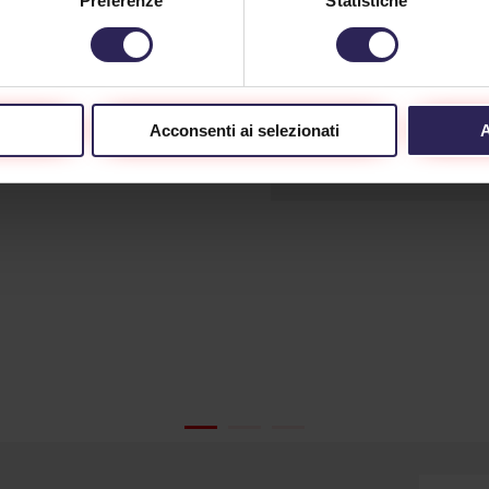
Preferenze
Statistiche
ontano, meglio di ogni
sistemi di sicurezza, la
a, il lavoro quotidiano...
videosorveglianza
con intelligenza
inua a Leggere
artificiale rappresenta ogg
degli...
Acconsenti ai selezionati
A
Continua a Leggere