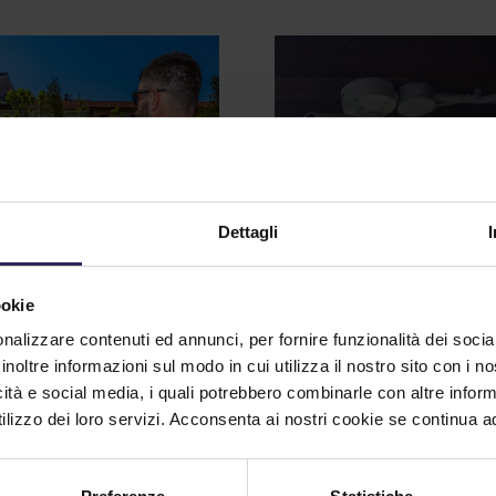
Dettagli
Videosorveglianz
 anno di
ookie
intelligente:
urezza: i numeri
nalizzare contenuti ed annunci, per fornire funzionalità dei socia
sicurezza integra
 raccontano il
inoltre informazioni sul modo in cui utilizza il nostro sito con i 
e gestione
stro impegno
icità e social media, i quali potrebbero combinarle con altre inform
consapevole
lizzo dei loro servizi. Acconsenta ai nostri cookie se continua ad 
2/2026
01/22/2026
 di consuetudine,
ividiamo i dati che
Nel percorso di evoluzione