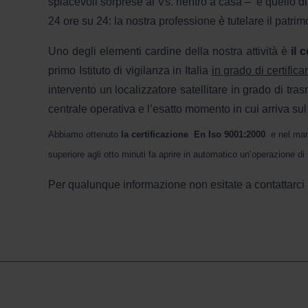
spiacevoli sorprese al Vs. rientro a casa –
è quello d
24 ore su 24: la nostra professione è tutelare il patrimo
Uno degli elementi cardine della nostra attività è
il 
primo Istituto di vigilanza in Italia
in grado di certifica
intervento un localizzatore satellitare in grado di tr
centrale operativa e l’esatto momento in cui arriva su
Abbiamo ottenuto
la certificazione En Iso 9001:2000
e nel manu
superiore agli otto minuti fa aprire in automatico un’operazione 
Per qualunque informazione non esitate a contattarci pr