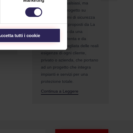
Marketing
un antifurto qualsiasi, ma
costruire un progetto su
misura. I sistemi di sicurezza
personalizzati proposti da La
i uno
Lince nascono da una
ccetta tutti i cookie
consulenza attenta e da
un’analisi dettagliata delle reali
esigenze di ogni cliente,
privato o azienda, che portano
ad un progetto che integra
impianti e servizi per una
protezione totale.
Continua a Leggere