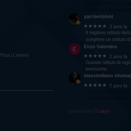
Servizio professional
Personale disponibile 
yari bertoloni
★★★★★
3 anni fa
Il migliore istituto d
scegliere un istituto d
Enzo Valentino
 Pisa | Livorno
★★★★★
2 anni fa
Grande istituto di vig
benissimo
massimiliano stramag
★★★★★
7 anni fa
UNICO Istituto di vigi
capillare in tutta la pr