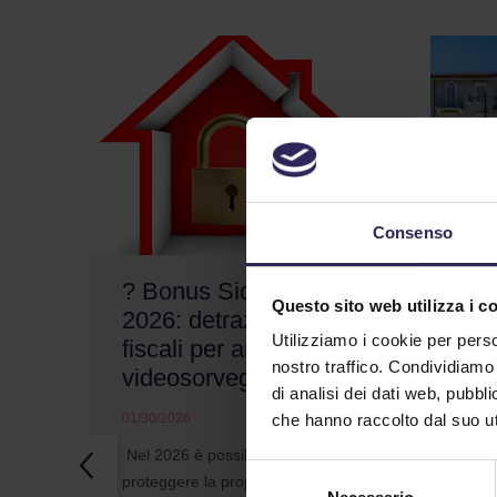
Consenso
? Bonus Sicurezza
Un
Questo sito web utilizza i c
2026: detrazioni
sic
Utilizziamo i cookie per perso
fiscali per antifurto e
che
nostro traffico. Condividiamo 
videosorveglianza
no
di analisi dei dati web, pubbl
che hanno raccolto dal suo uti
01/30/2026
01/2
Nel 2026 è possibile
Come
Selezione
proteggere la propria
cond