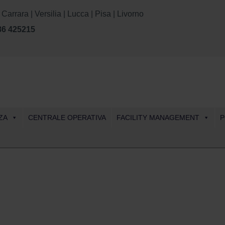
rara | Versilia | Lucca | Pisa | Livorno
86 425215
Skip
ZA
CENTRALE OPERATIVA
FACILITY MANAGEMENT
P
to
content