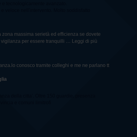
e e tecnologicamente avanzato.
e veloce nell'intervento. Molto soddisfatto
ella zona massima serietà ed efficienza se dovete
i vigilanza per essere tranquilli
… Leggi di più
ilanza.lo conosco tramite colleghi e me ne parlano tt
lia
lanza della citta'. Oltre 150 guardie, presenza
ovincia e comuni limitrofi