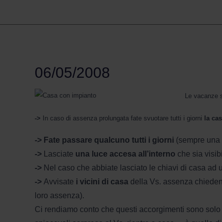
06/05/2008
Le vacanze si
->
In caso di assenza prolungata fate svuotare tutti i giorni
la cas
->
Fate passare qualcuno tutti i giorni
(sempre una p
->
Lasciate
una luce accesa all’interno
che sia visibi
->
Nel caso che abbiate lasciato le chiavi di casa ad un
->
Avvisate
i vicini di casa
della Vs. assenza chiedend
loro assenza).
Ci rendiamo conto che questi accorgimenti sono solo d