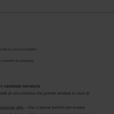
ciate la casa incustodita:
è sinonimo di assenza).
.
ori
cambiate serratura
.
tti (è una cortesia che potrete rendere in caso di
ramente utile
– che ci preme fornirVi per evitare