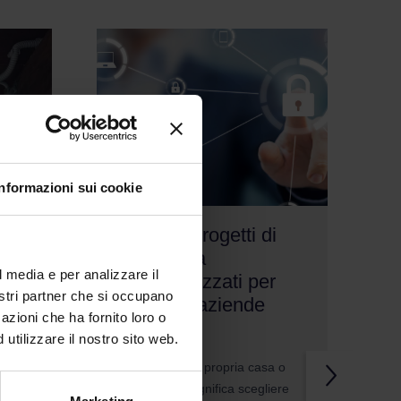
Informazioni sui cookie
a
? ? + ? Progetti di
sicurezza
l media e per analizzare il
ta
personalizzati per
nostri partner che si occupano
privati e aziende
azioni che ha fornito loro o
utilizzare il nostro sito web.
10/08/2025
Proteggere la propria casa o
attività non significa scegliere
 dei